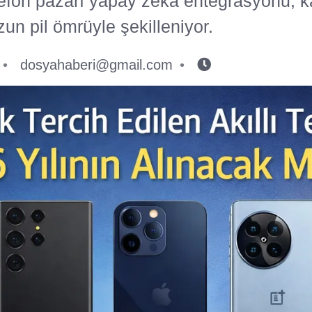
elefon pazarı yapay zeka entegrasyonu, 
uzun pil ömrüyle şekilleniyor.
dosyahaberi@gmail.com