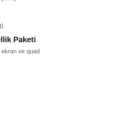
).
lik Paketi
v ekran ve quad