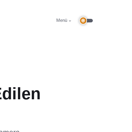
Menü
dilen