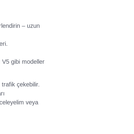
lendirin – uzun
ri.
V5 gibi modeller
rafik çekebilir.
rı
nceleyelim veya