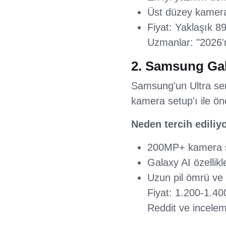
Üst düzey kamera 
Fiyat: Yaklaşık 
Uzmanlar: "2026'n
2. Samsung Gala
Samsung'un Ultra ser
kamera setup'ı ile ön
Neden tercih ediliy
200MP+ kamera si
Galaxy AI özellikl
Uzun pil ömrü ve h
Fiyat: 1.200-1.40
Reddit ve inceleme