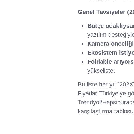
Genel Tavsiyeler (20
Bütçe odaklıysa
yazılım desteğiyle
Kamera önceliği
Ekosistem istiyo
Foldable arıyors
yükselişte.
Bu liste her yıl "202
Fiyatlar Türkiye'ye g
Trendyol/Hepsiburada'
karşılaştırma tablosu