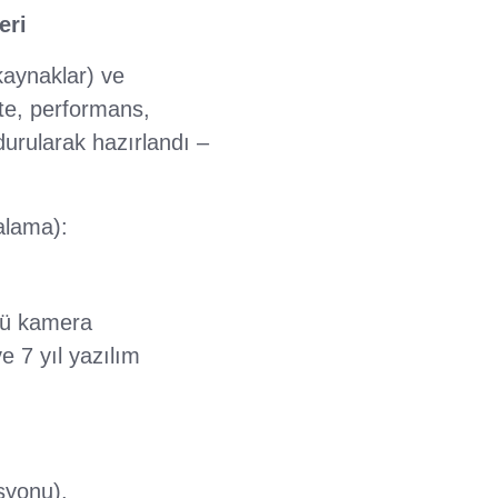
eri
aynaklar) ve
ste, performans,
urularak hazırlandı –
ralama):
stü kamera
 7 yıl yazılım
syonu).