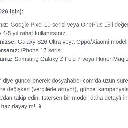
26 için):
nız:
Google Pixel 10 serisi veya OnePlus 15'i değer
 4-5 yıl rahat kullanırsınız.
nizse:
Galaxy S26 Ultra veya Oppo/Xiaomi modelle
rsanız:
iPhone 17 serisi.
anız:
Samsung Galaxy Z Fold 7 veya Honor Magic 
X" diye güncellenerek dosyahaber.com'da uzun süre t
öre değişken (vergilerle artıyor), güncel kampanyala
dan takip edin. İstersen bir modeli daha detaylı i
 hazırlayayım! 📱