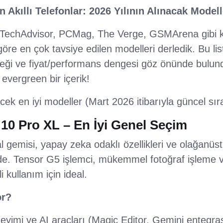
 Akıllı Telefonlar: 2026 Yılının Alınacak Modell
(TechAdvisor, PCMag, The Verge, GSMArena gibi k
 göre en çok tavsiye edilen modelleri derledik. Bu li
eği ve fiyat/performans dengesi göz önünde bulund
 evergreen bir içerik!
ecek en iyi modeller (Mart 2026 itibarıyla güncel sı
 10 Pro XL – En İyi Genel Seçim
l gemisi, yapay zeka odaklı özellikleri ve olağanü
de. Tensor G5 işlemci, mükemmel fotoğraf işleme ve
 kullanım için ideal.
or?
neyimi ve AI araçları (Magic Editor, Gemini entegra