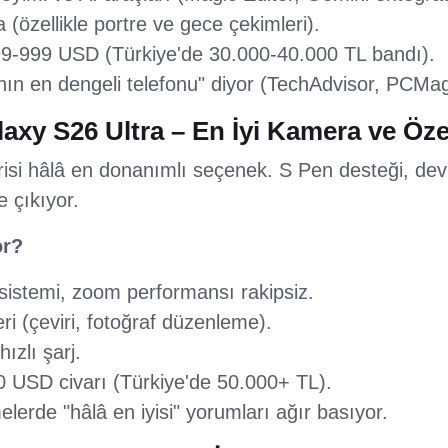
(özellikle portre ve gece çekimleri).
899-999 USD (Türkiye'de 30.000-40.000 TL bandı).
ın en dengeli telefonu" diyor (TechAdvisor, PCMag
xy S26 Ultra – En İyi Kamera ve Özel
isi hâlâ en donanımlı seçenek. S Pen desteği, de
e çıkıyor.
or?
stemi, zoom performansı rakipsiz.
eri (çeviri, fotoğraf düzenleme).
ızlı şarj.
0 USD civarı (Türkiye'de 50.000+ TL).
lerde "hâlâ en iyisi" yorumları ağır basıyor.