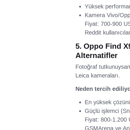
Yüksek performans
Kamera Vivo/Oppo 
Fiyat: 700-900 U
Reddit kullanıcıla
5. Oppo Find X9
Alternatifler
Fotoğraf tutkunuysanı
Leica kameraları.
Neden tercih ediliy
En yüksek çözünür
Güçlü işlemci (Sna
Fiyat: 800-1.200 US
GSMArena ve AnTuT