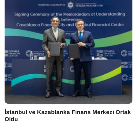
Anadolu Grubu Çeşitli Portföy ve 
Disiplinle Büyüdü
erkezi Ortak