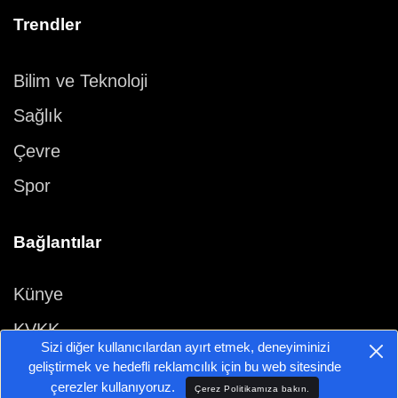
Trendler
Bilim ve Teknoloji
Sağlık
Çevre
Spor
Bağlantılar
Künye
KVKK
Sizi diğer kullanıcılardan ayırt etmek, deneyiminizi
İletişim
geliştirmek ve hedefli reklamcılık için bu web sitesinde
çerezler kullanıyoruz.
Çerez Politikamıza bakın.