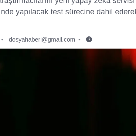
araştırmacılarını yeni yapay zeka servisi
rinde yapılacak test sürecine dahil eder
dosyahaberi@gmail.com