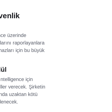
venlik
nce üzerinde
larını raporlayanlara
hazları için bu büyük
dül
telligence için
ler verecek. Şirketin
nda uzaktan kötü
ödenecek.