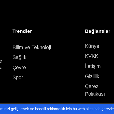
Trendler
Bağlantılar
Künye
Bilim ve Teknoloji
KVKK
Sağlık
ve
İletişim
Çevre
ka
Gizlilik
Spor
Çerez
Politikası
iminizi geliştirmek ve hedefli reklamcılık için bu web sitesinde çerezl