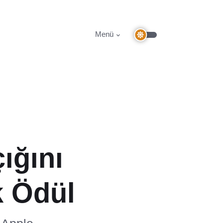
Menü
ığını
k Ödül