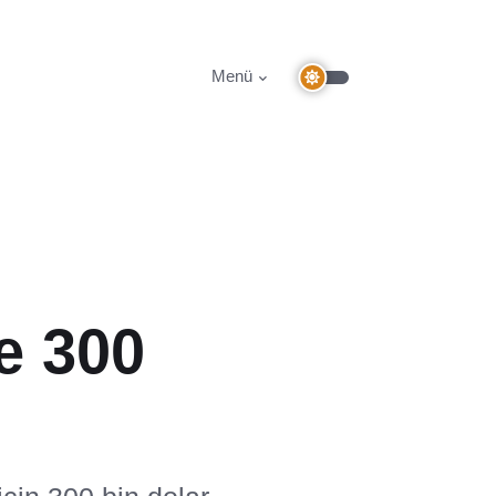
Menü
e 300