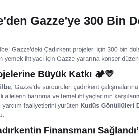
be'den Gazze'ye 300 Bin D
lbe, Gazze’deki Çadırkent projeleri için 300 bin dola
elerin yemek ihtiyacı için Gazze yararına konser düze
jelerine Büyük Katkı 🏕️💛
ilbe
, Gazze’de sürdürülen çadırkent çalışmaların
nli ailelerin barınma ve temel ihtiyaçlarının karşıla
 yardım faaliyetlerini yürüten
Kudüs Gönüllüleri 
u.
adırkentin Finansmanı Sağlandı”