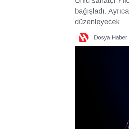
Ünlü sanatçı Yıld
bağışladı. Ayrıca 
düzenleyecek
Dosya Haber