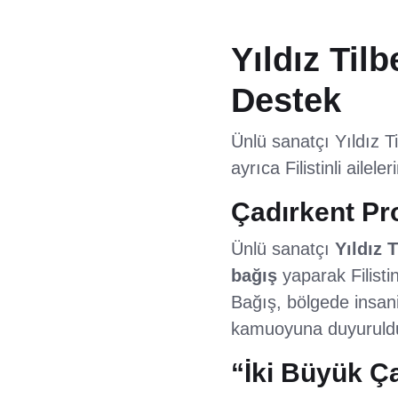
Yıldız Til
Destek
Ünlü sanatçı Yıldız Ti
ayrıca Filistinli ail
Çadırkent Pro
Ünlü sanatçı
Yıldız T
bağış
yaparak Filisti
Bağış, bölgede insani
kamuoyuna duyuruld
“İki Büyük Ç