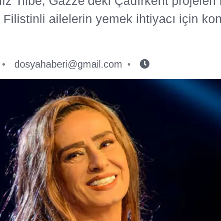
ız Tilbe, Gazze’deki Çadırkent projeleri 
Filistinli ailelerin yemek ihtiyacı için ko
dosyahaberi@gmail.com