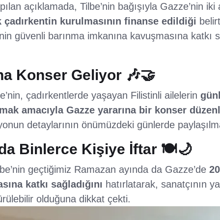
ılan açıklamada, Tilbe’nin bağışıyla Gazze’nin iki
k çadırkentin kurulmasının finanse edildiği
belir
lenin güvenli barınma imkanına kavuşmasına katkı 
na Konser Geliyor 🎶🤝
e’nin, çadırkentlerde yaşayan Filistinli ailelerin
gün
lmak amacıyla Gazze yararına bir konser düzen
yonun detaylarının önümüzdeki günlerde paylaşılma
 Binlerce Kişiye İftar 🍽️🌙
ilbe’nin geçtiğimiz Ramazan ayında da Gazze’de
20
asına katkı sağladığını
hatırlatarak, sanatçının yar
ülebilir olduğuna dikkat çekti.