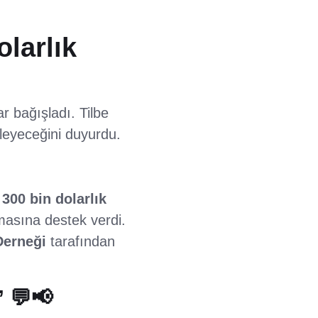
olarlık
r bağışladı. Tilbe
nleyeceğini duyurdu.
a
300 bin dolarlık
nmasına destek verdi.
Derneği
tarafından
 💬📢