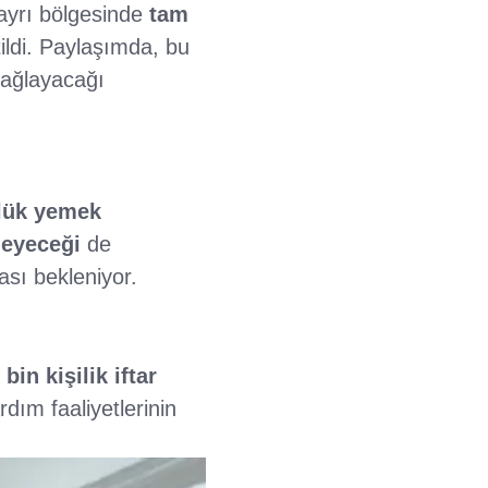
 ayrı bölgesinde
tam
tildi. Paylaşımda, bu
sağlayacağı
lük yemek
leyeceği
de
sı bekleniyor.
 bin kişilik iftar
dım faaliyetlerinin