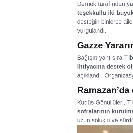
Dernek tarafından yap
teşekküllü iki büyü
desteğin binlerce ai
vurgulandı.
Gazze Yararı
Bağışın yanı sıra Tilb
ihtiyacına destek o
açıklandı. Organizas
Ramazan’da da
Kudüs Gönüllüleri, T
sofralarının kurulm
uzun soluklu ve sürdür