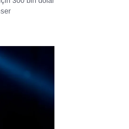
için 300 bin dolar
nser