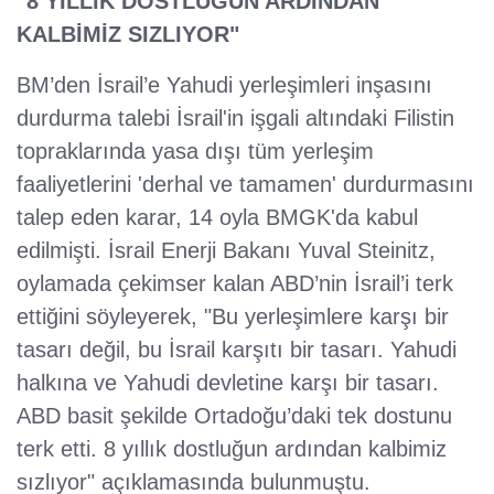
"8 YILLIK DOSTLUĞUN ARDINDAN
KALBİMİZ SIZLIYOR"
BM’den İsrail’e Yahudi yerleşimleri inşasını
durdurma talebi İsrail'in işgali altındaki Filistin
topraklarında yasa dışı tüm yerleşim
faaliyetlerini 'derhal ve tamamen' durdurmasını
talep eden karar, 14 oyla BMGK'da kabul
edilmişti. İsrail Enerji Bakanı Yuval Steinitz,
oylamada çekimser kalan ABD’nin İsrail’i terk
ettiğini söyleyerek, "Bu yerleşimlere karşı bir
tasarı değil, bu İsrail karşıtı bir tasarı. Yahudi
halkına ve Yahudi devletine karşı bir tasarı.
ABD basit şekilde Ortadoğu’daki tek dostunu
terk etti. 8 yıllık dostluğun ardından kalbimiz
sızlıyor" açıklamasında bulunmuştu.