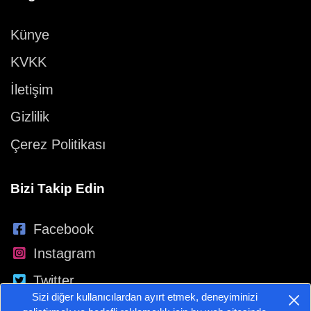
Künye
KVKK
İletişim
Gizlilik
Çerez Politikası
Bizi Takip Edin
Facebook
Instagram
Twitter
Sizi diğer kullanıcılardan ayırt etmek, deneyiminizi
YouTube