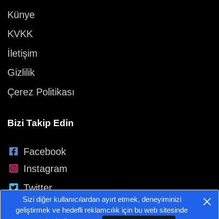
Künye
KVKK
İletişim
Gizlilik
Çerez Politikası
Bizi Takip Edin
Facebook
Instagram
Twitter
Sizi diğer kullanıcılardan ayırt etmek, deneyiminizi
YouTube
geliştirmek ve hedefli reklamcılık için bu web sitesinde