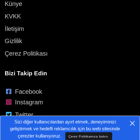
Künye
KVKK
İletişim
Gizlilik
Çerez Politikası
Bizi Takip Edin
Facebook
Instagram
Twitter
Sizi diğer kullanıcılardan ayırt etmek, deneyiminizi
YouTube
geliştirmek ve hedefli reklamcılık için bu web sitesinde
çerezler kullanıyoruz.
Çerez Politikamıza bakın.