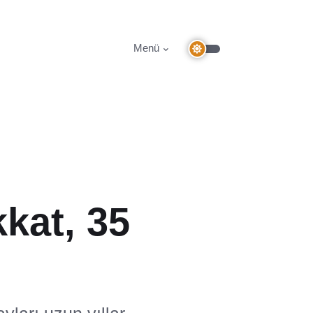
Menü
kkat, 35