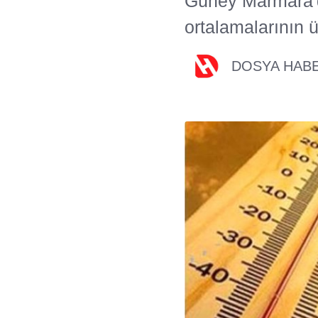
Güney Marmara'da
ortalamalarının 
DOSYA HAB