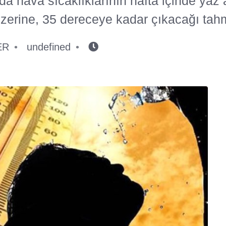
 hava sıcaklıklarının hafta içinde yaz ay
üzerine, 35 dereceye kadar çıkacağı tahm
ER
undefined