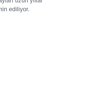
ları uzun yıllar
in ediliyor.