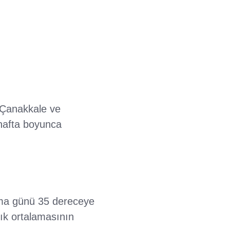
, Çanakkale ve
hafta boyunca
uma günü 35 dereceye
lık ortalamasının