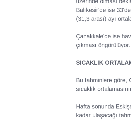
üzerinde olması bekle
Balıkesir'de ise 33'
(31,3 arası) ayı orta
Çanakkale'de ise hav
çıkması öngörülüyor.
SICAKLIK ORTALA
Bu tahminlere göre, 
sıcaklık ortalamasın
Hafta sonunda Eskişeh
kadar ulaşacağı tahmi