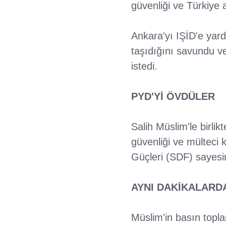
güvenliği ve Türkiye 
Ankara'yı IŞİD'e yar
taşıdığını savundu ve
istedi.
PYD'Yİ ÖVDÜLER
Salih Müslim'le birli
güvenliği ve mülteci 
Güçleri (SDF) sayesi
AYNI DAKİKALARDA
Müslim'in basın topl