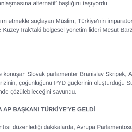
anlaşmasına alternatif' başlığını taşıyordu.
dım etmekle suçlayan Müslim, Türkiye'nin imparat
 Kuzey Irak'taki bölgesel yönetim lideri Mesut Bar
kte konuşan Slovak parlamenter Branislav Skripek, Av
krizinin, çoğunluğunu PYD güçlerinin oluşturduğu 
nde çözülebileceğini savundu.
 AP BAŞKANI TÜRKİYE'YE GELDİ
antısı düzenlediği dakikalarda, Avrupa Parlamento