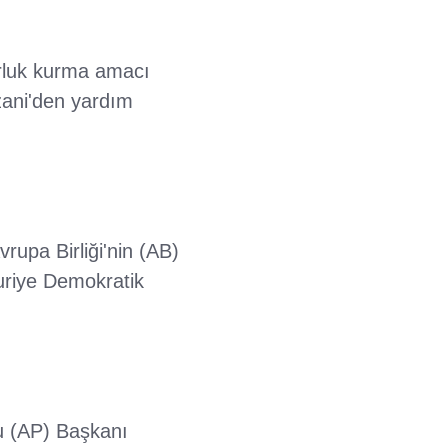
orluk kurma amacı
zani'den yardım
rupa Birliği'nin (AB)
Suriye Demokratik
su (AP) Başkanı