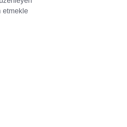
düzenleyen
m etmekle