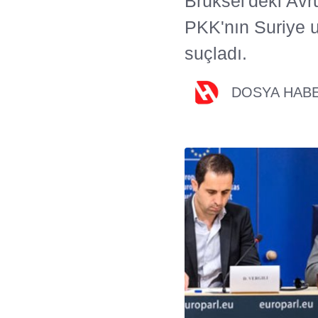
Brüksel'deki Avr
PKK'nın Suriye u
suçladı.
DOSYA HAB