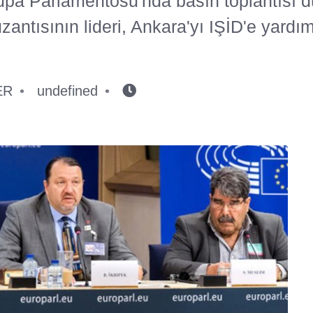
upa Parlamentosu'nda basın toplantısı 
zantısının lideri, Ankara'yı IŞİD'e yardı
ER
undefined