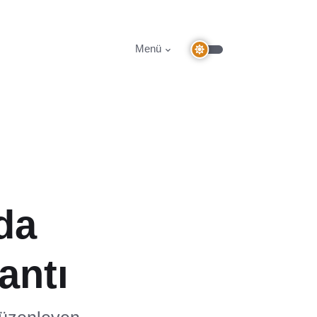
Menü
da
antı