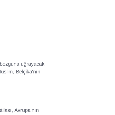
a bozguna uğrayacak'
üslim, Belçika'nın
tilası, Avrupa'nın