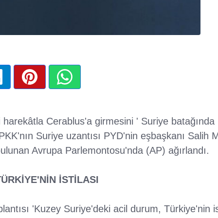
si harekâtla Cerablus'a girmesini ' Suriye batağınd
 PKK'nın Suriye uzantısı PYD'nin eşbaşkanı Salih M
bulunan Avrupa Parlemontosu'nda (AP) ağırlandı.
ÜRKİYE'NİN İSTİLASI
antısı 'Kuzey Suriye'deki acil durum, Türkiye'nin is