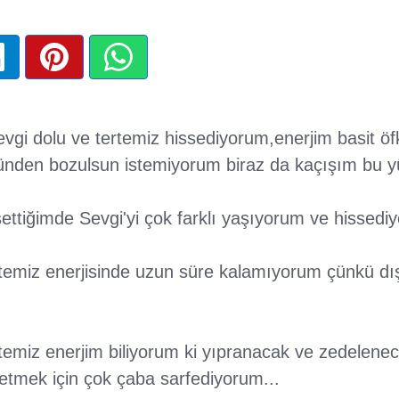
gi dolu ve tertemiz hissediyorum,enerjim basit öfk
ünden bozulsun istemiyorum biraz da kaçışım bu y
settiğimde Sevgi'yi çok farklı yaşıyorum ve hissedi
 temiz enerjisinde uzun süre kalamıyorum çünkü dı
rtemiz enerjim biliyorum ki yıpranacak ve zedelene
etmek için çok çaba sarfediyorum...