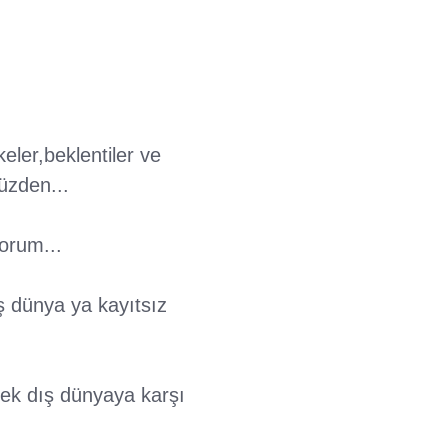
eler,beklentiler ve
üzden...
yorum...
ş dünya ya kayıtsız
cek dış dünyaya karşı