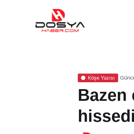
Günce
Köşe Yazısı
Bazen 
hissed