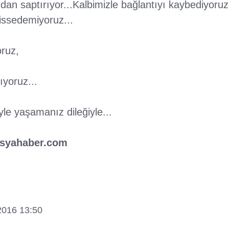
an saptırıyor...Kalbimizle bağlantıyı kaybediyoruz..
issedemiyoruz...
ruz,
ıyoruz...
yle yaşamanız dileğiyle...
syahaber.com
2016 13:50