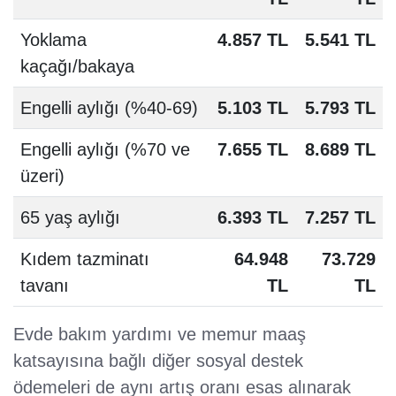
Yoklama
4.857 TL
5.541 TL
kaçağı/bakaya
Engelli aylığı (%40-69)
5.103 TL
5.793 TL
Engelli aylığı (%70 ve
7.655 TL
8.689 TL
üzeri)
65 yaş aylığı
6.393 TL
7.257 TL
Kıdem tazminatı
64.948
73.729
tavanı
TL
TL
Evde bakım yardımı ve memur maaş
katsayısına bağlı diğer sosyal destek
ödemeleri de aynı artış oranı esas alınarak