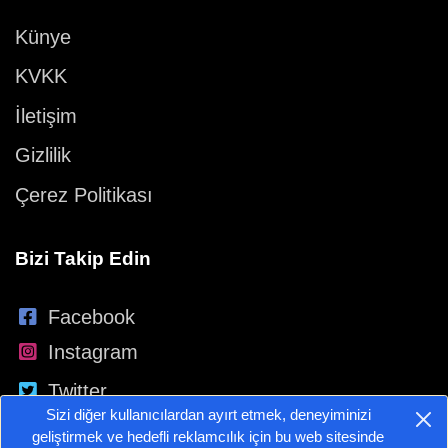
Künye
KVKK
İletişim
Gizlilik
Çerez Politikası
Bizi Takip Edin
Facebook
Instagram
Twitter
Sizi diğer kullanıcılardan ayırt etmek, deneyiminizi
YouTube
geliştirmek ve hedefli reklamcılık için bu web sitesinde