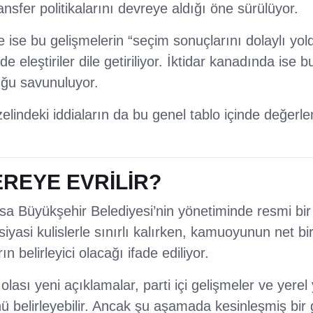
nsfer politikalarını devreye aldığı öne sürülüyor.
ise bu gelişmelerin “seçim sonuçlarını dolaylı yol
 eleştiriler dile getiriliyor. İktidar kanadında ise 
uğu savunuluyor.
lindeki iddiaların da bu genel tablo içinde değerlen
EREYE EVRİLİR?
 Büyükşehir Belediyesi’nin yönetiminde resmi bir d
iyasi kulislerle sınırlı kalırken, kamuoyunun net bi
n belirleyici olacağı ifade ediliyor.
ası yeni açıklamalar, parti içi gelişmeler ve yerel
ü belirleyebilir. Ancak şu aşamada kesinleşmiş bir