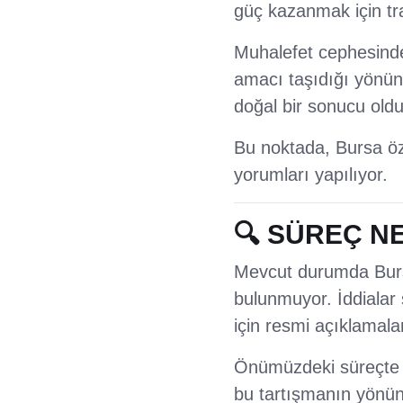
güç kazanmak için tra
Muhalefet cephesinde 
amacı taşıdığı yönünde
doğal bir sonucu old
Bu noktada, Bursa öze
yorumları yapılıyor.
🔍 SÜREÇ N
Mevcut durumda Bursa
bulunmuyor. İddialar s
için resmi açıklamaları
Önümüzdeki süreçte ol
bu tartışmanın yönün