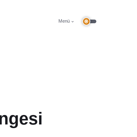
Menü
engesi