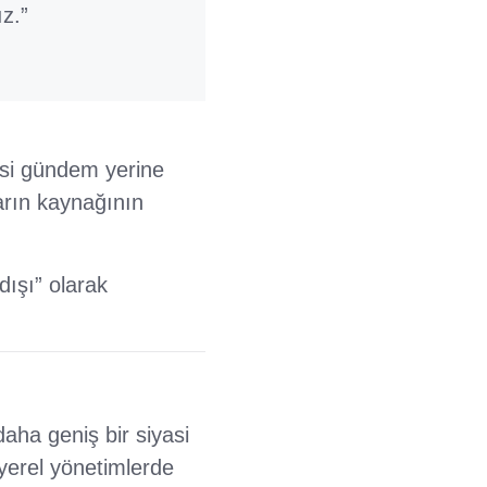
ız.”
asi gündem yerine
arın kaynağının
dışı” olarak
daha geniş bir siyasi
n yerel yönetimlerde