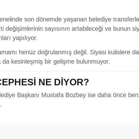
genelinde son dönemde yaşanan belediye transferleri
rti değişimlerinin sayısının artabileceği ve bunun si
ları yapılıyor.
amamı henüz doğrulanmış değil. Siyasi kulislere day
a da kesinleşmiş bir gelişme bulunmuyor.
CEPHESİ NE DİYOR?
ediye Başkanı Mustafa Bozbey ise daha önce benze
.