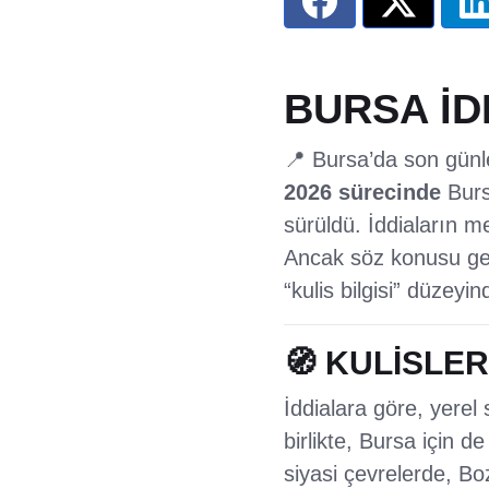
BURSA İDD
📍 Bursa’da son günle
2026 sürecinde
Burs
sürüldü. İddiaların 
Ancak söz konusu geli
“kulis bilgisi” düzeyi
🧭 KULİSLE
İddialara göre, yerel
birlikte, Bursa için d
siyasi çevrelerde, Boz