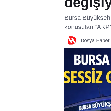
değişi
Bursa Büyükşehir
konuşulan “AKP’ye
Dosya Haber