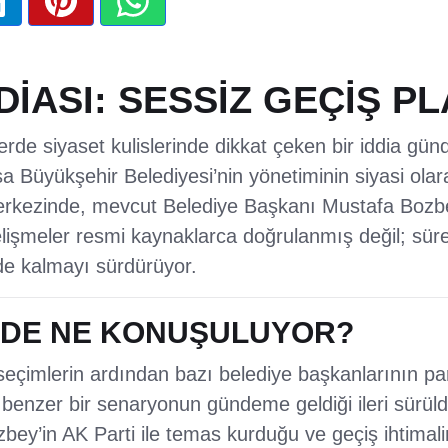
İASI: SESSİZ GEÇİŞ PL
rde siyaset kulislerinde dikkat çeken bir iddia gü
a Büyükşehir Belediyesi’nin yönetiminin siyasi olar
merkezinde, mevcut Belediye Başkanı Mustafa Bozbey
şmeler resmi kaynaklarca doğrulanmış değil; süreçle
nde kalmayı sürdürüyor.
RDE NE KONUŞULUYOR?
 seçimlerin ardından bazı belediye başkanlarının par
e benzer bir senaryonun gündeme geldiği ileri sürüld
bey’in AK Parti ile temas kurduğu ve geçiş ihtimalin