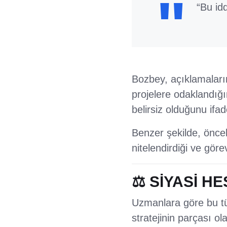
“Bu idd
Bozbey, açıklamaları
projelere odaklandığı
belirsiz olduğunu ifade
Benzer şekilde, öncek
nitelendirdiği ve göre
⚖️ SİYASİ HE
Uzmanlara göre bu tür 
stratejinin parçası ol