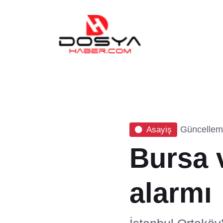
Güncelleme
Asayiş
Bursa v
alarmı