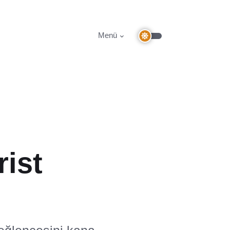
Menü
rist