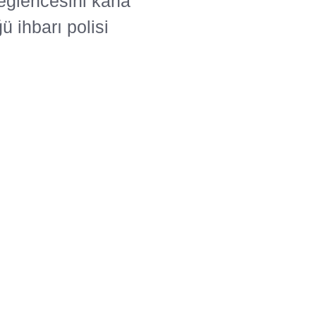
 eğlencesini kana
 ihbarı polisi