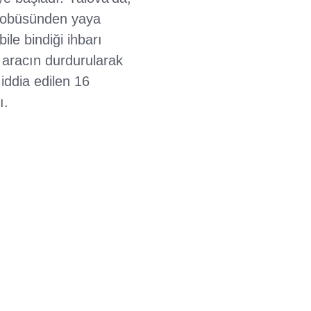
otobüsünden yaya
ile bindiği ihbarı
n aracın durdurularak
iddia edilen 16
ı.