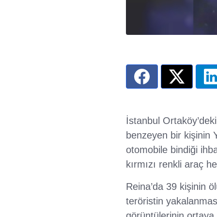
İstanbul Ortaköy’deki
benzeyen bir kişinin
otomobile bindiği ihba
kırmızı renkli araç h
Reina’da 39 kişinin ö
teröristin yakalanması
görüntülerinin ortaya