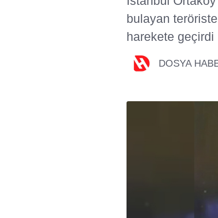
İstanbul Ortaköy
bulayan teröriste
harekete geçirdi
DOSYA HAB