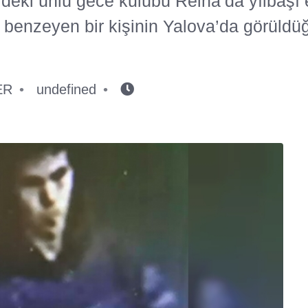
’deki ünlü gece kulübü Reina’da yılbaşı
 benzeyen bir kişinin Yalova’da görüldüğü
ER
undefined