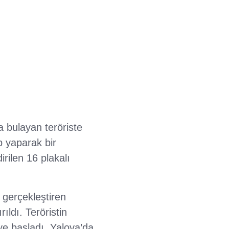
a bulayan teröriste
p yaparak bir
irilen 16 plakalı
 gerçekleştiren
ıldı. Teröristin
ye başladı. Yalova’da,