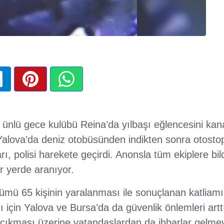
 ünlü gece kulübü Reina’da yılbaşı eğlencesini kan
 Yalova’da deniz otobüsünden indikten sonra otosto
rı, polisi harekete geçirdi. Anonsla tüm ekiplere bild
er yerde aranıyor.
lümü 65 kişinin yaralanması ile sonuçlanan katliamı
 için Yalova ve Bursa’da da güvenlik önlemleri arttır
 çıkması üzerine vatandaşlardan da ihbarlar gelme