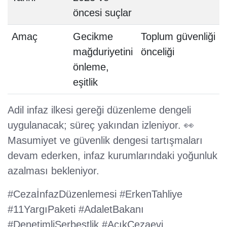
öncesi suçlar
Amaç
Gecikme
Toplum güvenliği
mağduriyetini
önceliği
önleme,
eşitlik
Adil infaz ilkesi gereği düzenleme dengeli
uygulanacak; süreç yakından izleniyor. 👀
Masumiyet ve güvenlik dengesi tartışmaları
devam ederken, infaz kurumlarındaki yoğunluk
azalması bekleniyor.
#CezaİnfazDüzenlemesi #ErkenTahliye
#11YargıPaketi #AdaletBakanı
#DenetimliSerbestlik #AçıkCezaevi