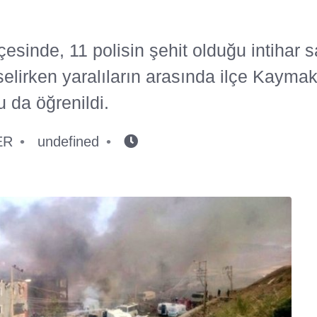
lçesinde, 11 polisin şehit olduğu intihar s
selirken yaralıların arasında ilçe Kaym
 da öğrenildi.
ER
undefined