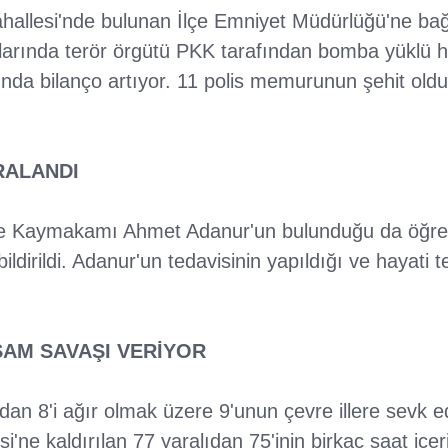
ahallesi'nde bulunan İlçe Emniyet Müdürlüğü'ne ba
alarında terör örgütü PKK tarafından bomba yüklü h
sında bilanço artıyor. 11 polis memurunun şehit oldu
.
RALANDI
lçe Kaymakamı Ahmet Adanur'un bulunduğu da öğrenil
 bildirildi. Adanur'un tedavisinin yapıldığı ve hayati 
ŞAM SAVAŞI VERİYOR
an 8'i ağır olmak üzere 9'unun çevre illere sevk edil
i'ne kaldırılan 77 yaralıdan 75'inin birkaç saat içe