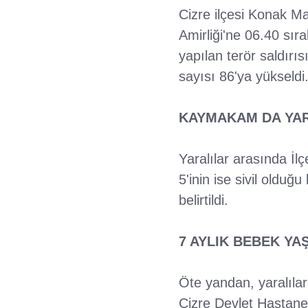
Cizre ilçesi Konak M
Amirliği'ne 06.40 sır
yapılan terör saldırı
sayısı 86'ya yükseldi
KAYMAKAM DA YA
Yaralılar arasında İ
5'inin ise sivil olduğu
belirtildi.
7 AYLIK BEBEK YA
Öte yandan, yaralılard
Cizre Devlet Hastanes