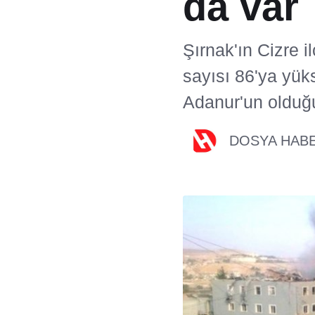
da var
Şırnak'ın Cizre i
sayısı 86'ya yük
Adanur'un olduğu
DOSYA HAB