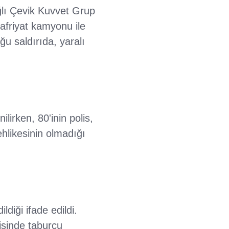
ğlı Çevik Kuvvet Grup
afriyat kamyonu ile
ğu saldırıda, yaralı
irken, 80'inin polis,
tehlikesinin olmadığı
diği ifade edildi.
risinde taburcu