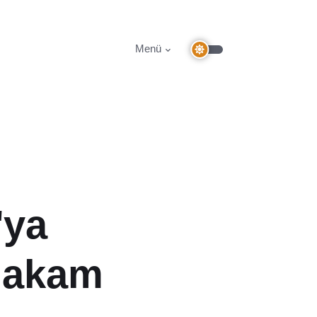
Menü
'ya
ymakam