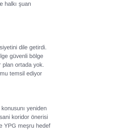
e halkı şuan
tini dile getirdi.
lge güvenli bölge
r plan ortada yok.
umu temsil ediyor
p konusunı yeniden
ani koridor önerisi
rse YPG meşru hedef