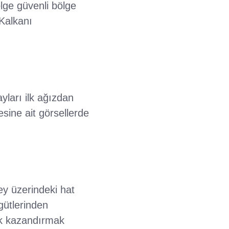
lge güvenli bölge
 Kalkanı
ayları ilk ağızdan
sine ait görsellerde
ey üzerindeki hat
gütlerinden
ik kazandırmak