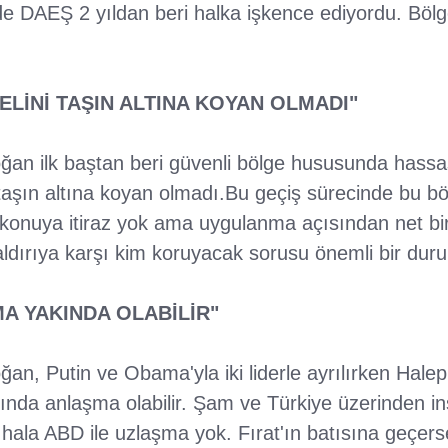
e DAEŞ 2 yıldan beri halka işkence ediyordu. Bölg
 ELİNİ TAŞIN ALTINA KOYAN OLMADI"
 ilk baştan beri güvenli bölge hususunda hassasiye
 taşın altına koyan olmadı.Bu geçiş sürecinde bu bö
 Bu konuya itiraz yok ama uygulanma açısından net bi
 saldırıya karşı kim koruyacak sorusu önemli bir dur
A YAKINDA OLABİLİR"
n, Putin ve Obama'yla iki liderle ayrılırken Hale
ında anlaşma olabilir. Şam ve Türkiye üzerinden ins
ala ABD ile uzlaşma yok. Fırat'ın batısına geçe