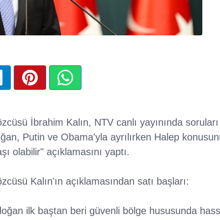
cüsü İbrahim Kalın, NTV canlı yayınında soruları y
an, Putin ve Obama'yla ayrılırken Halep konusun
ı olabilir" açıklamasını yaptı.
cüsü Kalın'ın açıklamasından satı başları:
an ilk baştan beri güvenli bölge hususunda hassasi