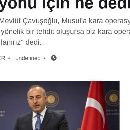
yonu için ne ded
 Mevlüt Çavuşoğlu, Musul'a kara operasyo
 yönelik bir tehdit oluşursa biz kara ope
lanırız" dedi.
ER
undefined