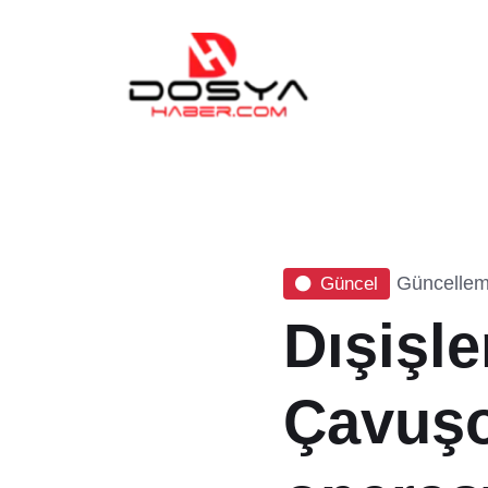
Güncelleme
Güncel
Dışişle
Çavuşo