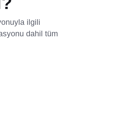
i?
nuyla ilgili
rasyonu dahil tüm