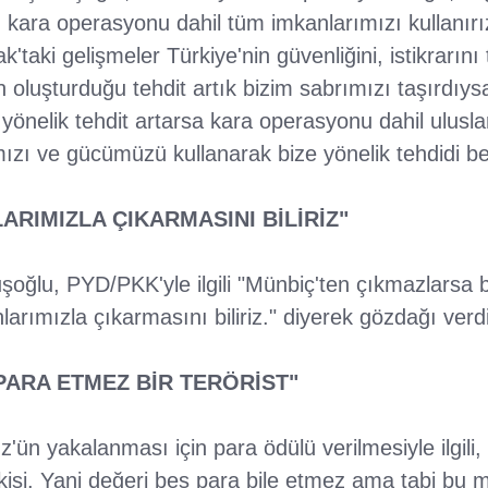
iz kara operasyonu dahil tüm imkanlarımızı kullanırı
ak'taki gelişmeler Türkiye'nin güvenliğini, istikrarın
in oluşturduğu tehdit artık bizim sabrımızı taşırdıy
 yönelik tehdit artarsa kara operasyonu dahil ulusl
zı ve gücümüzü kullanarak bize yönelik tehdidi ber
ARIMIZLA ÇIKARMASINI BİLİRİZ"
şoğlu, PYD/PKK'yle ilgili "Münbiç'ten çıkmazlarsa b
larımızla çıkarmasını biliriz." diyerek gözdağı verdi
PARA ETMEZ BİR TERÖRİST"
'ün yakalanması için para ödülü verilmesiyle ilgili
 kişi. Yani değeri beş para bile etmez ama tabi bu