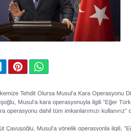
lkemize Tehdit Olursa Musul'a Kara Operasyonu Dü
şoğlu, Musul'a kara operasyonuyla ilgili "Eğer Türki
ara operasyonu dahil tüm imkanlarımızı kullanırız" d
üt Çavuşoğlu, Musul'a yönelik operasyonla ilgili, "E