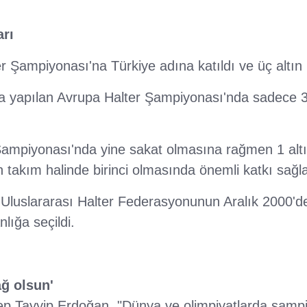
arı
r Şampiyonası'na Türkiye adına katıldı ve üç altı
da yapılan Avrupa Halter Şampiyonası'nda sadece 3
Şampiyonası'nda yine sakat olmasına rağmen 1 alt
 takım halinde birinci olmasında önemli katkı sağla
luslararası Halter Federasyonunun Aralık 2000'de
lığa seçildi.
ağ olsun'
 Tayyip Erdoğan, "Dünya ve olimpiyatlarda şam