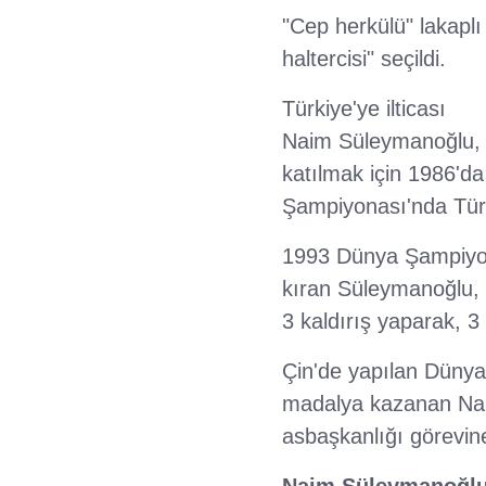
"Cep herkülü" lakapl
haltercisi" seçildi.
Türkiye'ye ilticası
Naim Süleymanoğlu, B
katılmak için 1986'd
Şampiyonası'nda Türkiy
1993 Dünya Şampiyon
kıran Süleymanoğlu, 
3 kaldırış yaparak, 3
Çin'de yapılan Dünya
madalya kazanan Nai
asbaşkanlığı görevine 
Naim Süleymanoğlu'