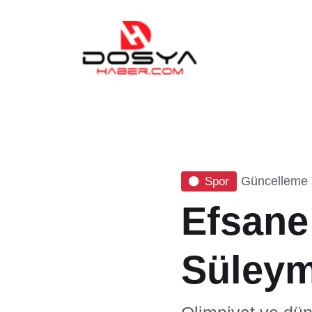
Güncelleme T
Spor
Efsane
Süleym