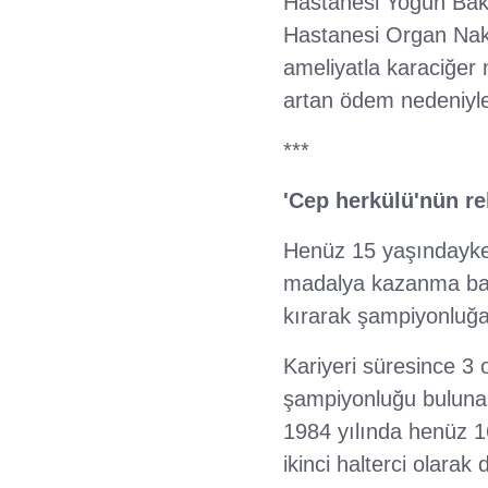
Hastanesi Yoğun Bakı
Hastanesi Organ Nakli
ameliyatla karaciğer
artan ödem nedeniyle
***
'Cep herkülü'nün re
Henüz 15 yaşındayke
madalya kazanma baş
kırarak şampiyonluğa 
Kariyeri süresince 3
şampiyonluğu bulunan
1984 yılında henüz 16
ikinci halterci olarak 