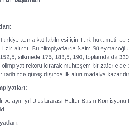
ları:
 Türkiye adına katılabilmesi için Türk hükümetince 
li izin alındı. Bu olimpiyatlarda Naim Süleymanoğl
 152,5, silkmede 175, 188,5, 190, toplamda da 320,
 olimpiyat rekoru kırarak muhteşem bir zafer elde e
ar tarihinde güreş dışında ilk altın madalya kazandı
piyatları:
ı ve aynı yıl Uluslararası Halter Basın Komisyonu
di.
atları: