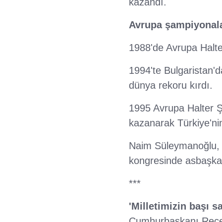
kazandı.
Avrupa şampiyonal
1988'de Avrupa Halte
1994'te Bulgaristan'
dünya rekoru kırdı.
1995 Avrupa Halter 
kazanarak Türkiye'nin
Naim Süleymanoğlu, U
kongresinde asbaşkan
***
'Milletimizin başı s
Cumhurbaşkanı Recep