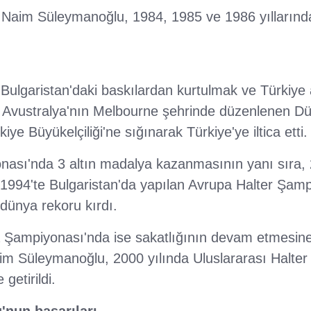
ı Naim Süleymanoğlu, 1984, 1985 ve 1986 yıllarında
ulgaristan'daki baskılardan kurtulmak ve Türkiy
a Avustralya'nın Melbourne şehrinde düzenlenen Dü
e Büyükelçiliği'ne sığınarak Türkiye'ye iltica etti.
ası'nda 3 altın madalya kazanmasının yanı sıra, 
1994'te Bulgaristan'da yapılan Avrupa Halter Şam
 dünya rekoru kırdı.
 Şampiyonası'nda ise sakatlığının devam etmesine 
m Süleymanoğlu, 2000 yılında Uluslararası Halte
getirildi.
nun başarıları