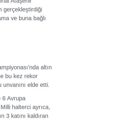
ial Ataşehir
 gerçekleştirdiği
nama ve buna bağlı
mpiyonası'nda altın
e bu kez rekor
 unvanını elde etti.
e 6 Avrupa
li halterci ayrıca,
n 3 katını kaldıran