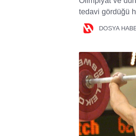
Olimpiyat ve dün
tedavi gördüğü h
DOSYA HAB