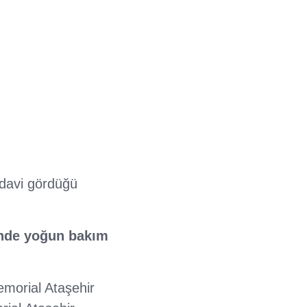
edavi gördüğü
'nde yoğun bakım
emorial Ataşehir