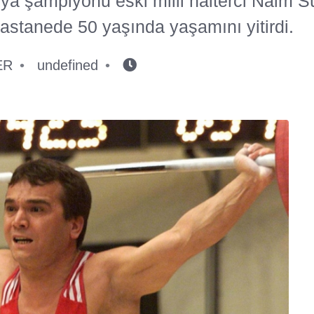
ya şampiyonu eski milli halterci Naim 
astanede 50 yaşında yaşamını yitirdi.
ER
undefined