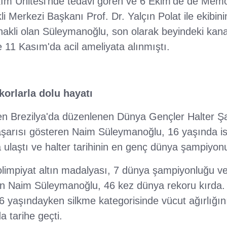
m Ünitesi'nde tedavi gören ve 6 Ekim'de de Memor
 Merkezi Başkanı Prof. Dr. Yalçın Polat ile ekibinin
 nakli olan Süleymanoğlu, son olarak beyindeki ka
 11 Kasım'da acil ameliyata alınmıştı.
korlarla dolu hayatı
n Brezilya'da düzenlenen Dünya Gençler Halter Şa
arısı gösteren Naim Süleymanoğlu, 16 yaşında is
ulaştı ve halter tarihinin en genç dünya şampiyonu
 olimpiyat altın madalyası, 7 dünya şampiyonluğu v
 Naim Süleymanoğlu, 46 kez dünya rekoru kırda. Mil
 yaşındayken silkme kategorisinde vücut ağırlığını
da tarihe geçti.