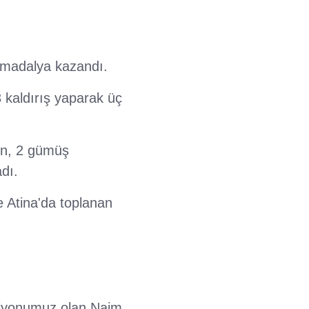
n madalya kazandı.
 kaldırış yaparak üç
ın, 2 gümüş
dı.
 Atina'da toplanan
piyonumuz olan Naim