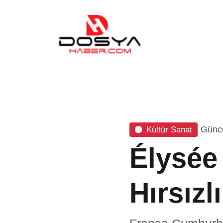
Günce
Kültür Sanat
Élysée
Hırsızl