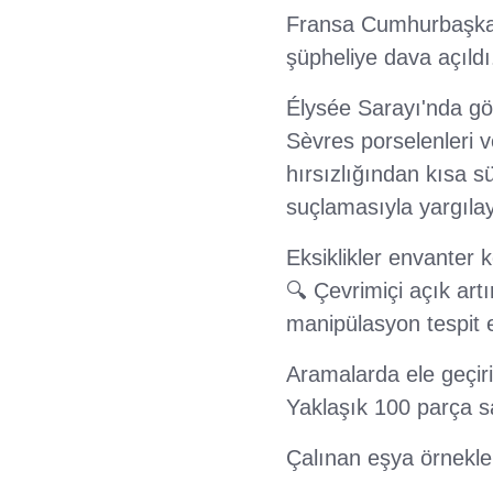
Fransa Cumhurbaşkanı
şüpheliye dava açıld
Élysée Sarayı'nda gör
Sèvres porselenleri ve
hırsızlığından kısa sü
suçlamasıyla yargıla
Eksiklikler envanter 
🔍 Çevrimiçi açık art
manipülasyon tespit e
Aramalarda ele geçiri
Yaklaşık 100 parça sar
Çalınan eşya örnekler