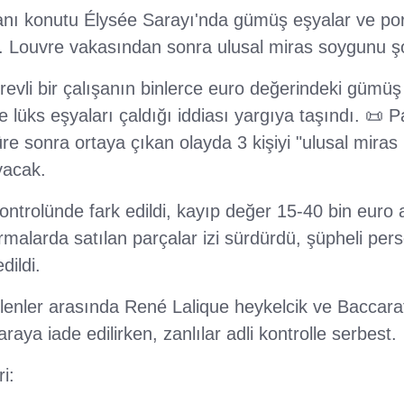
 konutu Élysée Sarayı'nda gümüş eşyalar ve pors
ı. Louvre vakasından sonra ulusal miras soygunu ş
evli bir çalışanın binlerce euro değerindeki gümüş 
 lüks eşyaları çaldığı iddiası yargıya taşındı. 📜 P
re sonra ortaya çıkan olayda 3 kişiyi "ulusal miras h
yacak.
kontrolünde fark edildi, kayıp değer 15-40 bin euro a
ırmalarda satılan parçalar izi sürdürdü, şüpheli pers
dildi.
lenler arasında René Lalique heykelcik ve Baccarat
aya iade edilirken, zanlılar adli kontrolle serbest.
i: