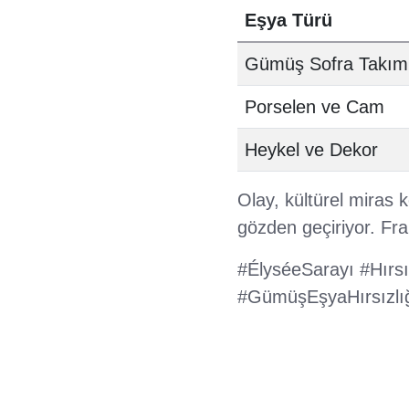
Eşya Türü
Gümüş Sofra Takıml
Porselen ve Cam
Heykel ve Dekor
Olay, kültürel miras k
gözden geçiriyor. Fra
#ÉlyséeSarayı #Hırsı
#GümüşEşyaHırsızlı