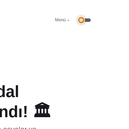
Menü
dal
ndı! 🏛️