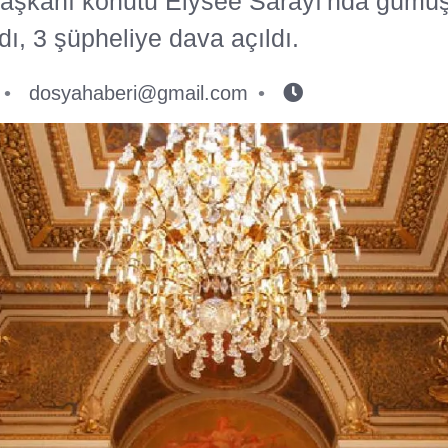
şkanı konutu Élysée Sarayı'nda gümüş
dı, 3 şüpheliye dava açıldı.
dosyahaberi@gmail.com