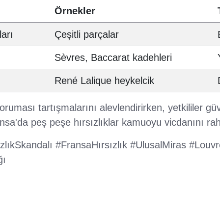
Örnekler
arı
Çeşitli parçalar
Sèvres, Baccarat kadehleri
René Lalique heykelcik
oruması tartışmalarını alevlendirirken, yetkililer gü
nsa'da peş peşe hırsızlıklar kamuoyu vicdanını rah
zlıkSkandalı #FransaHırsızlık #UlusalMiras #Louv
ğı