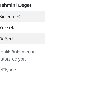
Tahmini Değer
Binlerce €
Yüksek
Değerli
venlik önlemlerini
atsız ediyor.
reÉlysée