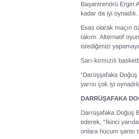
Başantrenörü Ergin A
kadar da iyi oynadık.
Esas olarak maçın öz
takım. Alternatif oyu
istediğimizi yapamay
Sarı-kırmızılı basket
“Darüşşafaka Doğuş ç
yarısı çok iyi oynadıl
DARRÜŞAFAKA DO
Darrüşafaka Doğuş Ba
ederek, “İkinci yarı
onlara hücum şansı t