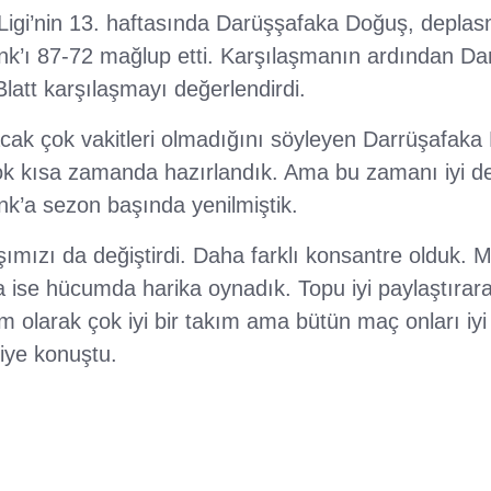
Ligi’nin 13. haftasında Darüşşafaka Doğuş, deplas
k’ı 87-72 mağlup etti. Karşılaşmanın ardından D
latt karşılaşmayı değerlendirdi.
ak çok vakitleri olmadığını söyleyen Darrüşafak
ok kısa zamanda hazırlandık. Ama bu zamanı iyi de
’a sezon başında yenilmiştik.
ımızı da değiştirdi. Daha farklı konsantre olduk. M
da ise hücumda harika oynadık. Topu iyi paylaştırar
 olarak çok iyi bir takım ama bütün maç onları iy
iye konuştu.