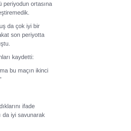
ü periyodun ortasına
eştiremedik.
 da çok iyi bir
akat son periyotta
ştu.
ları kaydetti:
Ama bu maçın ikinci
”
ıklarını ifade
 da iyi savunarak