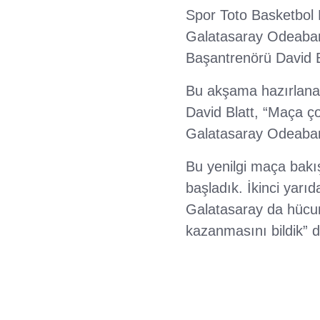
Spor Toto Basketbol 
Galatasaray Odeaban
Başantrenörü David B
Bu akşama hazırlanac
David Blatt, “Maça ç
Galatasaray Odeabank
Bu yenilgi maça bakış
başladık. İkinci yarı
Galatasaray da hücum
kazanmasını bildik” d