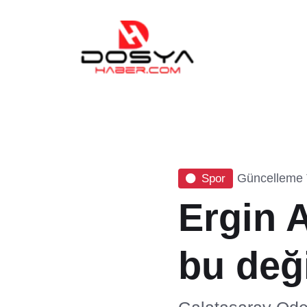
Güncelleme T
Spor
Ergin 
bu deği