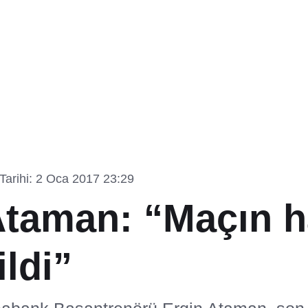
arihi: 2 Oca 2017 23:29
Ataman: “Maçın h
ldi”