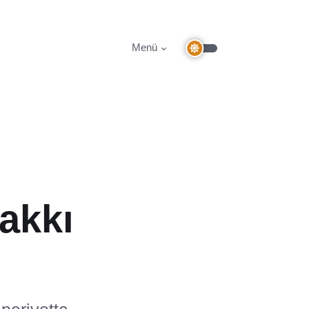
Menü
akkı