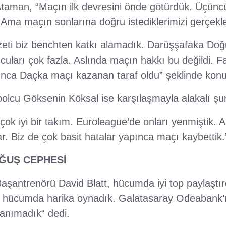
taman, “Maçın ilk devresini önde götürdük. Üçünc
 Ama maçın sonlarına doğru istediklerimizi gerçekl
eti biz benchten katkı alamadık. Darüşşafaka Doğuş
ncuları çok fazla. Aslında maçın hakkı bu değildi. F
ınca Daçka maçı kazanan taraf oldu” şeklinde konu
bolcu Göksenin Köksal ise karşılaşmayla alakalı şun
ok iyi bir takım. Euroleague’de onları yenmiştik. 
ar. Biz de çok basit hatalar yapınca maçı kaybettik.
ĞUŞ CEPHESİ
şantrenörü David Blatt, hücumda iyi top paylaştırd
da hücumda harika oynadık. Galatasaray Odeabank’ı
anımadık“ dedi.