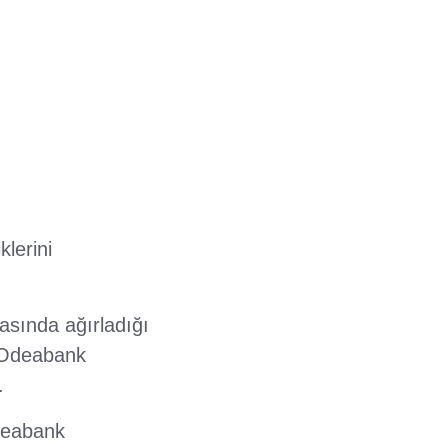
lerini
asında ağırladığı
 Odeabank
.
deabank