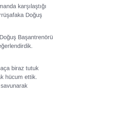
manda karşılaştığı
arrüşafaka Doğuş
a Doğuş Başantrenörü
ğerlendirdik.
aça biraz tutuk
ak hücum ettik.
i savunarak