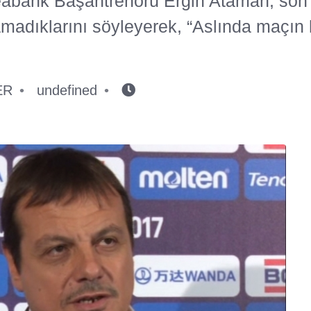
abank Başantrenörü Ergin Ataman, son 
amadıklarını söyleyerek, “Aslında maçın 
ER
undefined