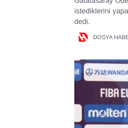
Galatasaray Ode
istediklerini yap
dedi.
DOSYA HAB