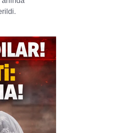
n anında
rildi.