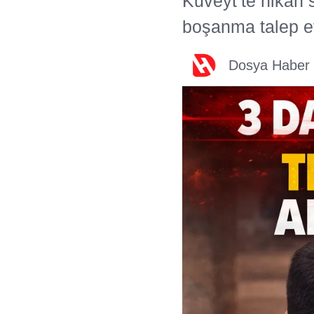
Kuveyt’te nikah 
boşanma talep etti
Dosya Haber