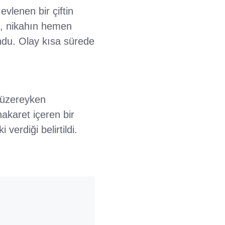
vlenen bir çiftin
re, nikahın hemen
ndu. Olay kısa sürede
k üzereyken
akaret içeren bir
verdiği belirtildi.