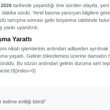
 2026
tarihinde yaşandığı öne sürülen olayda, yeni e
kaç dakika sürdü. Yerel basına yansıyan bilgilere gö
lü tartışma sonrası gelin boşanma talebinde bulu
 yankı uyandırdı.
şma Yarattı
resmi nikah işlemlerinin ardından adliyeden ayrılma
ışma yaşadı. Gelinin tökezlemesi üzerine damadın h
ürüldü. Bu sözün ardından gelinin duruma sert tepki 
icite:0]{index=0}
 kelime evliliği bitirdi”