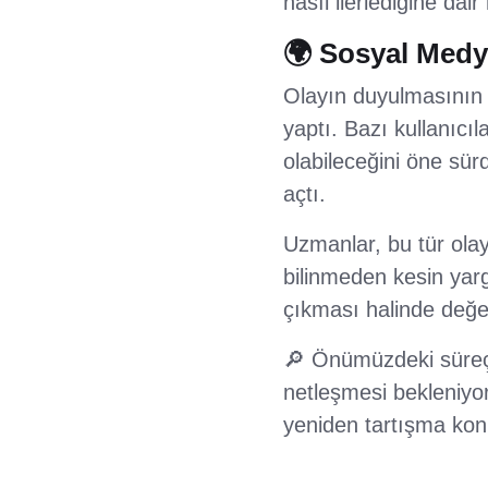
nasıl ilerlediğine dair 
🌍 Sosyal Medy
Olayın duyulmasının 
yaptı. Bazı kullanıcıl
olabileceğini öne sür
açtı.
Uzmanlar, bu tür olayl
bilinmeden kesin yarg
çıkması halinde değer
🔎 Önümüzdeki süreçte 
netleşmesi bekleniyor
yeniden tartışma konu