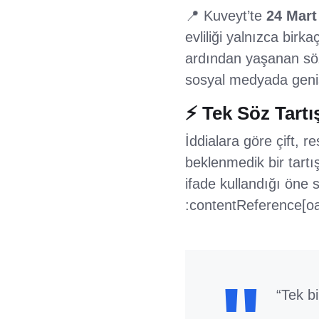
📍 Kuveyt’te
24 Mart
evliliği yalnızca bir
ardından yaşanan söz
sosyal medyada geniş
⚡ Tek Söz Tartı
İddialara göre çift, 
beklenmedik bir tart
ifade kullandığı öne s
:contentReference[oa
“Tek bir