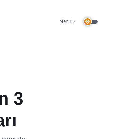
Menü
n 3
rı