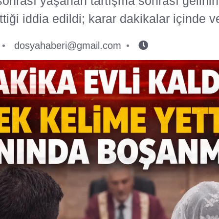
sonrası yaşanan tartışma sonrası gelini
ği iddia edildi; karar dakikalar içinde ve
dosyahaberi@gmail.com