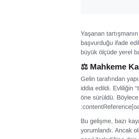
Yaşanan tartışmanın ar
başvurduğu ifade edild
büyük ölçüde yerel ba
⚖️ Mahkeme Kara
Gelin tarafından yapı
iddia edildi. Evliliğin
öne sürüldü. Böylece ç
:contentReference[oa
Bu gelişme, bazı kayn
yorumlandı. Ancak ol