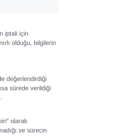
iptali için
rlı olduğu, bilgilerin
e değerlendirdiği
kısa sürede verildiği
.
iri” olarak
madığı ve sürecin