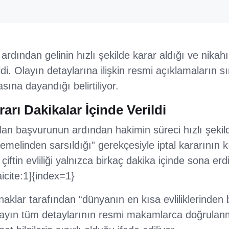
dından gelinin hızlı şekilde karar aldığı ve nikahın 
i. Olayın detaylarına ilişkin resmi açıklamaların sını
sına dayandığı belirtiliyor.
rı Dakikalar İçinde Verildi
lan başvurunun ardından hakimin süreci hızlı şekild
 “temelinden sarsıldığı” gerekçesiyle iptal kararının 
iftin evliliği yalnızca birkaç dakika içinde sona erdi
icite:1]{index=1}
aklar tarafından “dünyanın en kısa evliliklerinden b
ayın tüm detaylarının resmi makamlarca doğrulan