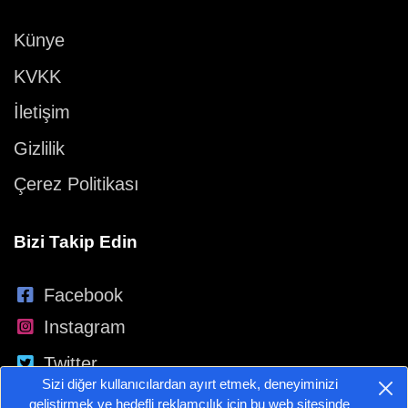
Künye
KVKK
İletişim
Gizlilik
Çerez Politikası
Bizi Takip Edin
Facebook
Instagram
Twitter
Sizi diğer kullanıcılardan ayırt etmek, deneyiminizi
YouTube
geliştirmek ve hedefli reklamcılık için bu web sitesinde