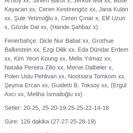
Arısoy xx, Sinem Barut x, Jerkov Mia xx, Buse
Kayacan xx, Ceren Kestirengöz xx, Jana Kulan
xx, Şule Yetimoğlu x, Ceren Çınar x, Elif Uzun
x, Gözde Dal xx, (Hande Şahbaz x)
Fenerbahçe: Dicle Nur Babat xx, Grothue
Balkestein xx, Ezgi Dilik xx, Eda Dündar Erdem
xx, Kim Yeon Koung xx, Melis Yılmaz xx,
Natalia Pereira Zilio xx, Merve Dalbeler x,
Polen Uslu Pehlivan xx, Nootsara Tomkom xx,
Şeyma Ercan xx, Guidetti B. Toksoy xx, (Ergül
Avcı xx, Meliha İsmailoğlu xx)
Setler: 20-25, 25-20-19-25-25-22-14-16
Süre: 126 dakika (27-27-25-28-19)