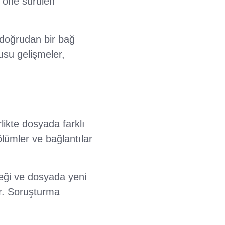
i öne sürülen
 doğrudan bir bağ
usu gelişmeler,
likte dosyada farklı
ölümler ve bağlantılar
eği ve dosyada yeni
r. Soruşturma