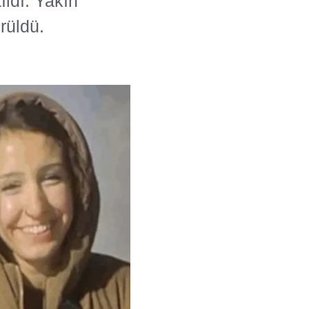
ıldı. Yakın
rüldü.