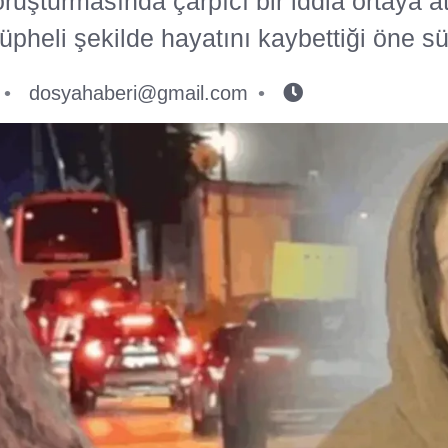
uşturmasında çarpıcı bir iddia ortaya at
üpheli şekilde hayatını kaybettiği öne sü
dosyahaberi@gmail.com