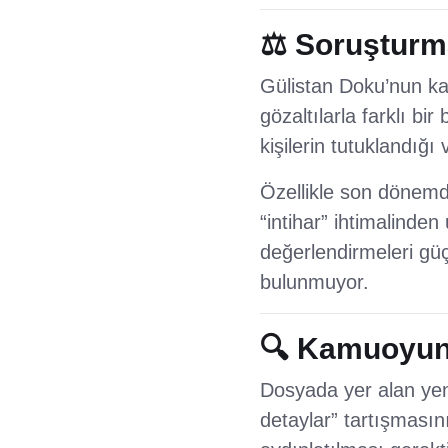
⚖️ Soruştur
Gülistan Doku’nun ka
gözaltılarla farklı b
kişilerin tutuklandığı 
Özellikle son dönemde 
“intihar” ihtimalinde
değerlendirmeleri gü
bulunmuyor.
🔍 Kamuoyun
Dosyada yer alan yen
detaylar” tartışmasını