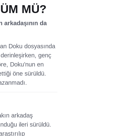
LÜM MÜ?
ın arkadaşının da
stan Doku dosyasında
 derinleşirken, genç
göre, Doku’nun en
ttiği öne sürüldü.
kazanmadı.
akın arkadaş
nduğu ileri sürüldü.
raştırılıp