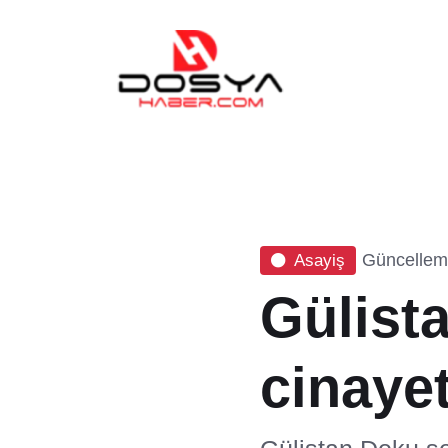
Güncelleme
Asayiş
Gülist
cinaye