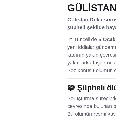
GÜLİSTAN
Gülistan Doku soruş
şüpheli şekilde haya
📍 Tunceli’de
5 Ocak
yeni iddialar gündem
kadının yakın çevresi
yakın arkadaşlarından
Söz konusu ölümün do
🧩 Şüpheli öl
Soruşturma sürecinde
çevresinde bulunan bir
Bu ölümün resmi kayıtl