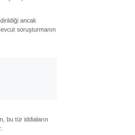
irildiği ancak
mevcut soruşturmanın
, bu tür iddiaların
.