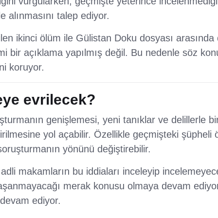
iğini vurgularken, geçmişte yeterince incelenmediğ
le alınmasını talep ediyor.
len ikinci ölüm ile Gülistan Doku dosyası arasında
mi bir açıklama yapılmış değil. Bu nedenle söz kon
ini koruyor.
eye evrilecek?
urmanın genişlemesi, yeni tanıklar ve delillerle bir
irilmesine yol açabilir. Özellikle geçmişteki şüpheli 
oruşturmanın yönünü değiştirebilir.
dli makamların bu iddiaları inceleyip incelemeyec
yaşanmayacağı merak konusu olmaya devam ediyo
 devam ediyor.