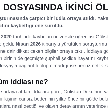
 DOSYASINDA İKİNCİ Ö
turmasında çarpıcı bir iddia ortaya atıldı. Yak
tını kaybettiği öne sürüldü.
 2020
tarihinde kaybolan üniversite öğrencisi Güli
e geldi.
Nisan 2026
itibarıyla yürütülen soruşturma
ne dair dikkat çeken bilgiler ortaya çıktı. İddiaya 
 birinin de geçmişte şüpheli şekilde hayatını kaybe
syayla bağlantılı olup olmadığı ise henüz netlik 
üm iddiası ne?
 ortaya atılan iddialara göre, Gülistan Doku’nun y
 kişinin cansız bedeninin yıllar önce bir gölde bulu
ara nasıl geçtiği ve olayın detaylarının yeterince a