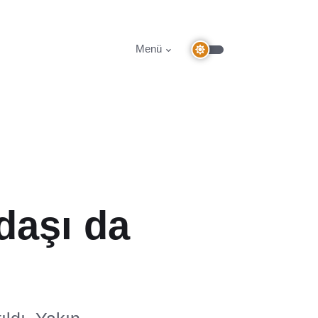
Menü
daşı da