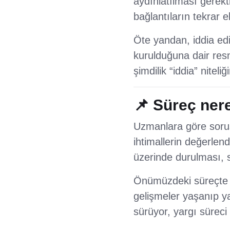
aydınlatılması gerekt
bağlantıların tekrar e
Öte yandan, iddia edi
kurulduğuna dair res
şimdilik “iddia” niteliğ
📌 Süreç ner
Uzmanlara göre soruşt
ihtimallerin değerlend
üzerinde durulması, s
Önümüzdeki süreçte a
gelişmeler yaşanıp 
sürüyor, yargı süreci