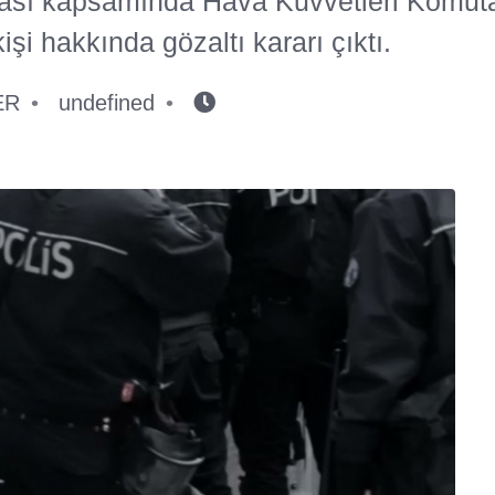
sı kapsamında Hava Kuvvetleri Komutanl
şi hakkında gözaltı kararı çıktı.
ER
undefined