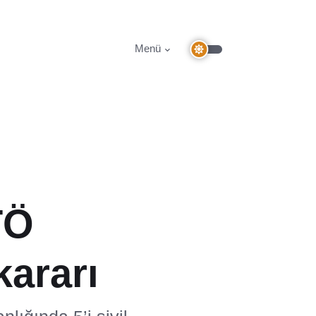
Menü
TÖ
kararı