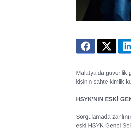
Malatya'da güvenlik g
kişinin sahte kimlik ku
HSYK'NIN ESKİ GE
Sorgulamada zanlının
eski HSYK Genel Sekr