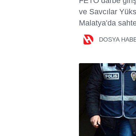
FETÖ darbe giri
ve Savcılar Yüks
Malatya'da sahte
DOSYA HAB