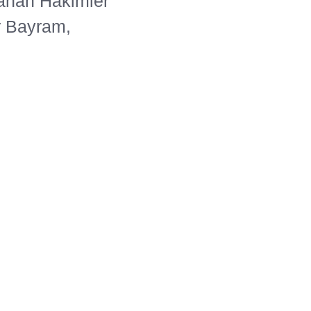
ranan Hakimler
r Bayram,