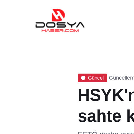
Güncelleme
Güncel
HSYK'nı
sahte k