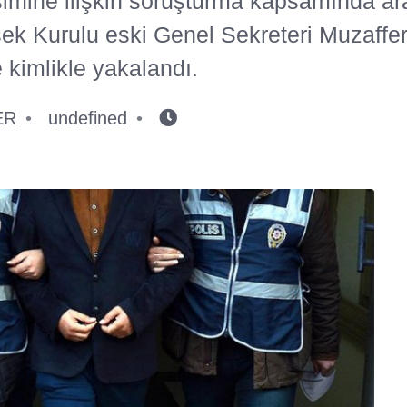
şimine ilişkin soruşturma kapsamında a
ek Kurulu eski Genel Sekreteri Muzaffe
 kimlikle yakalandı.
ER
undefined