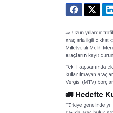
🚗 Uzun yıllardır tra
araçlarla ilgili dikka
Milletvekili Melih Mer
araçların
kayıt durum
Teklif kapsamında ek
kullanılmayan araçları
Vergisi (MTV) borçlar
🚛 Hedefte K
Türkiye genelinde yıl
sayıda araç bulunuyo