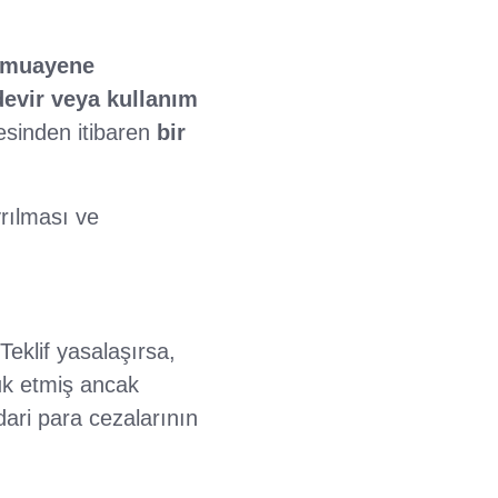
e muayene
devir veya kullanım
esinden itibaren
bir
rılması ve
Teklif yasalaşırsa,
kuk etmiş ancak
ari para cezalarının