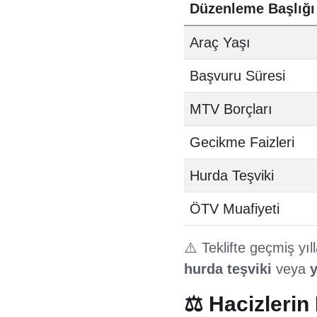
Düzenleme Başlığı
Araç Yaşı
Başvuru Süresi
MTV Borçları
Gecikme Faizleri
Hurda Teşviki
ÖTV Muafiyeti
⚠️ Teklifte geçmiş yı
hurda teşviki
veya
y
⚖️ Hacizleri