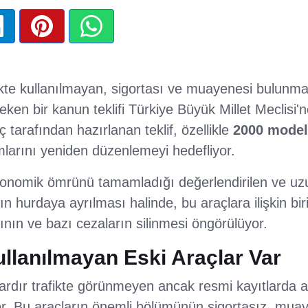
fikte kullanılmayan, sigortası ve muayenesi bulunm
t çeken bir kanun teklifi Türkiye Büyük Millet Meclis
iç tarafından hazırlanan teklif, özellikle
2000 model
larını yeniden düzenlemeyi hedefliyor.
onomik ömrünü tamamladığı değerlendirilen ve uzun
n hurdaya ayrılması halinde, bu araçlara ilişkin bir
ının ve bazı cezaların silinmesi öngörülüyor.
ullanılmayan Eski Araçlar Var
lardır trafikte görünmeyen ancak resmi kayıtlarda 
r. Bu araçların önemli bölümünün sigortasız, mua