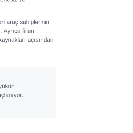
ri araç sahiplerinin
 Ayrıca fiilen
 kaynakları açısından
 yükün
çlanıyor."