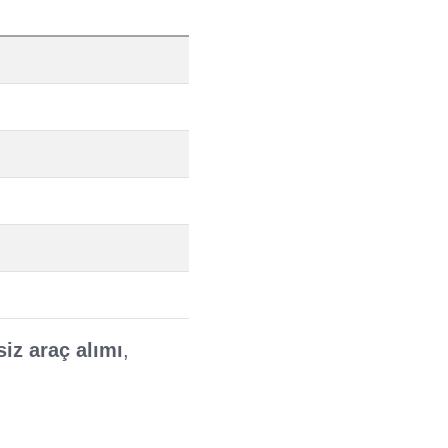
iz araç alımı
,