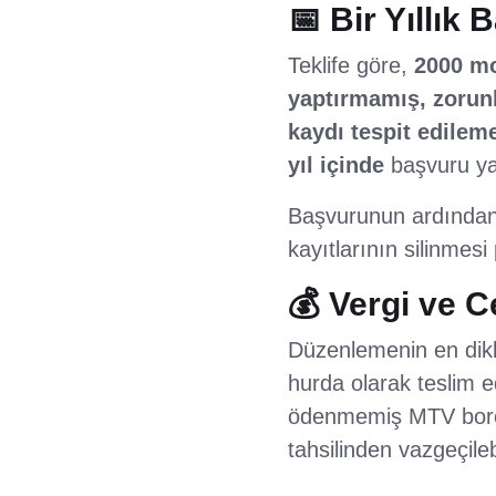
📅 Bir Yıllık
Teklife göre,
2000 mo
yaptırmamış, zorunl
kaydı tespit edilem
yıl içinde
başvuru ya
Başvurunun ardından 
kayıtlarının silinmesi
💰 Vergi ve C
Düzenlemenin en dikka
hurda olarak teslim e
ödenmemiş MTV borçlar
tahsilinden vazgeçile