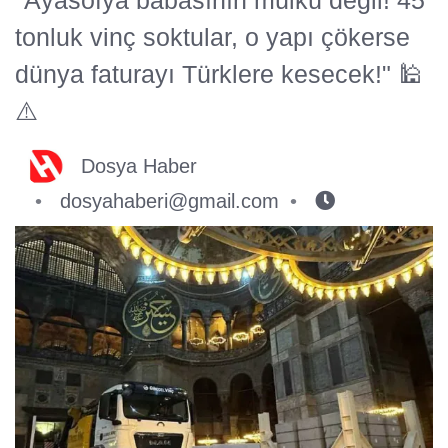
tonluk vinç soktular, o yapı çökerse
dünya faturayı Türklere kesecek!" 🕌
⚠️
Dosya Haber
dosyahaberi@gmail.com