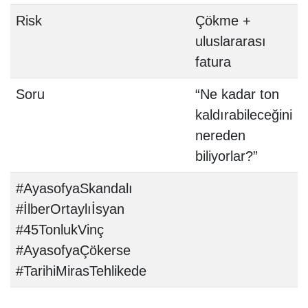
Risk
Çökme +
uluslararası
fatura
Soru
“Ne kadar ton
kaldırabileceğini
nereden
biliyorlar?”
#AyasofyaSkandalı
#İlberOrtaylıİsyan
#45TonlukVinç
#AyasofyaÇökerse
#TarihiMirasTehlikede