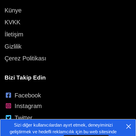
Künye
KVKK
İletişim
Gizlilik
Çerez Politikası
Bizi Takip Edin
Facebook
Instagram
Twitter
Sizi diğer kullanıcılardan ayırt etmek, deneyiminizi
YouTube
geliştirmek ve hedefli reklamcılık için bu web sitesinde