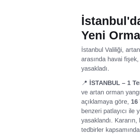
İstanbul'd
Yeni Orma
İstanbul Valiliği, art
arasında havai fişek,
yasakladı.
📍
İSTANBUL – 1 T
ve artan orman yangını
açıklamaya göre,
16
benzeri patlayıcı ile
yasaklandı. Kararın,
tedbirler kapsamında al