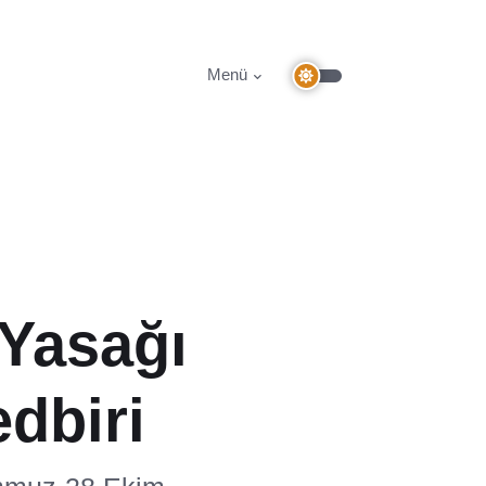
Menü
 Yasağı
edbiri