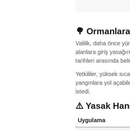
🌳 Ormanlara
Valilik, daha önce yü
alanlara giriş yasağı
tarihleri arasında bel
Yetkililer, yüksek sı
yangınlara yol açabil
istedi.
⚠️ Yasak Hang
Uygulama