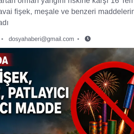
i, artan orman yangını riskine karşı 16 
vai fişek, meşale ve benzeri maddelerin
adı
dosyahaberi@gmail.com