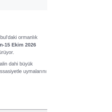
ul'daki ormanlık
an-15 Ekim 2026
ürüyor.
malin dahi büyük
ssasiyetle uymalarını