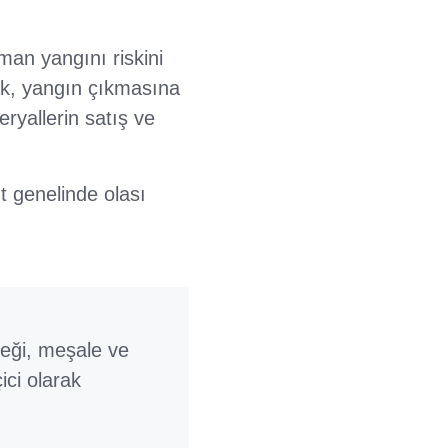
man yangını riskini
rak, yangın çıkmasına
ryallerin satış ve
nt genelinde olası
şeği, meşale ve
ici olarak