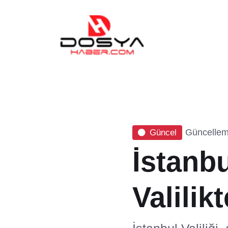
Güncellem
Güncel
İstanb
Valilik