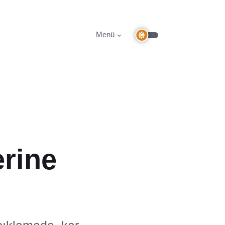
Menü
erine