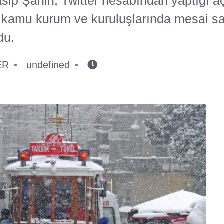
Vasip Şahin, Twitter hesabından yaptığı 
 kamu kurum ve kuruluşlarında mesai sa
du.
ER
undefined