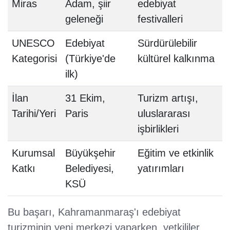
Miras
Adam, şiir
edebiyat
geleneği
festivalleri
UNESCO
Edebiyat
Sürdürülebilir
Kategorisi
(Türkiye'de
kültürel kalkınma
ilk)
İlan
31 Ekim,
Turizm artışı,
Tarihi/Yeri
Paris
uluslararası
işbirlikleri
Kurumsal
Büyükşehir
Eğitim ve etkinlik
Katkı
Belediyesi,
yatırımları
KSÜ
Bu başarı, Kahramanmaraş'ı edebiyat
turizminin yeni merkezi yaparken, yetkililer