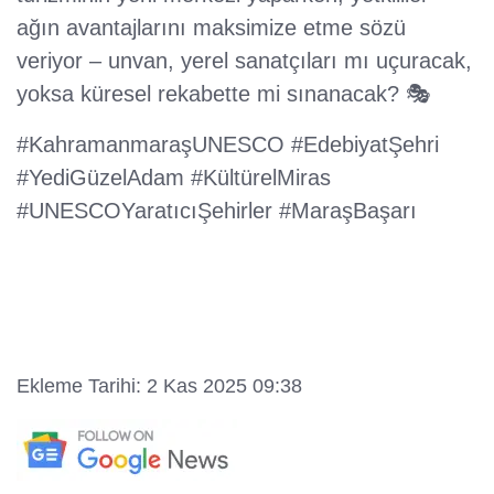
ağın avantajlarını maksimize etme sözü
veriyor – unvan, yerel sanatçıları mı uçuracak,
yoksa küresel rekabette mi sınanacak? 🎭
#KahramanmaraşUNESCO #EdebiyatŞehri
#YediGüzelAdam #KültürelMiras
#UNESCOYaratıcıŞehirler #MaraşBaşarı
Ekleme Tarihi: 2 Kas 2025 09:38