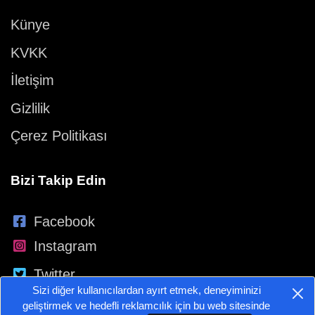
Künye
KVKK
İletişim
Gizlilik
Çerez Politikası
Bizi Takip Edin
Facebook
Instagram
Twitter
Sizi diğer kullanıcılardan ayırt etmek, deneyiminizi
YouTube
geliştirmek ve hedefli reklamcılık için bu web sitesinde