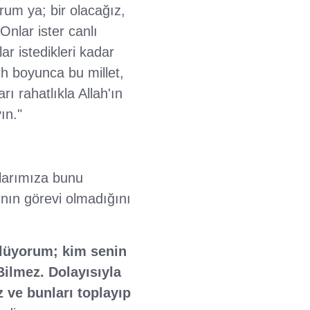
rum ya; bir olacağız,
Onlar ister canlı
r istedikleri kadar
ih boyunca bu millet,
rı rahatlıkla Allah'ın
ın."
tlarımıza bunu
ının görevi olmadığını
lüyorum; kim senin
ilmez. Dolayısıyla
 ve bunları toplayıp