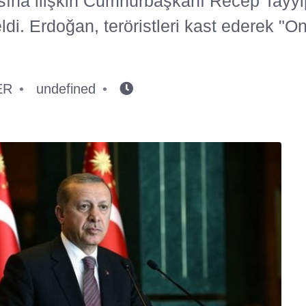
sına ilişkin Cumhurbaşkanı Recep Tayy
eldi. Erdoğan, teröristleri kast ederek "On
ER
undefined