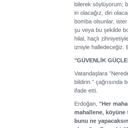
bilerek söylüyorum; b
iri olacağız, diri ola
bomba olsunlar, ister
şu veya bu şekilde bo
hilal, haçlı zihniyeti
izniyle halledeceğiz.
"GÜVENLİK GÜÇLER
Vatandaşlara "Nerede
bildirin." çağrısında
ifade etti.
Erdoğan,
"Her maha
mahallene, köyüne t
bunu ne yapacaksını