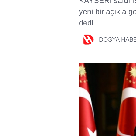
KAYSERİ saldırı
yeni bir açıkla g
dedi.
DOSYA HAB