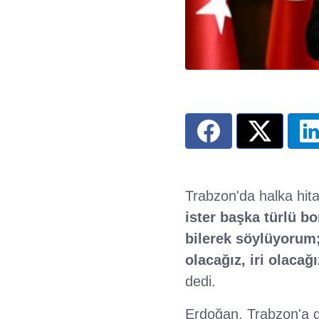
Trabzon'da halka hi
ister başka türlü b
bilerek söylüyorum;
olacağız, iri olacağ
dedi.
Erdoğan, Trabzon'a ge