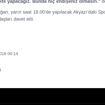
ikte yapacağız. Bunda hiç endişeniz olmasın."
de
n, yarın saat 18.00'de yapılacak Akyazı'daki Spo
aşları davet etti.
2016 00:14