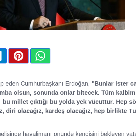
tap eden Cumhurbaşkanı Erdoğan,
"Bunlar ister c
omba olsun, sonunda onlar bitecek.
Tüm kalbiml
 bu millet çıktığı bu yolda yek vücuttur. Hep s
ız, diri olacağız, kardeş olacağız, hep birlikte T
lişinde havalimanı önünde kendisini bekleyen vatan