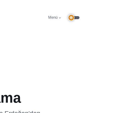
Menü
i
ama