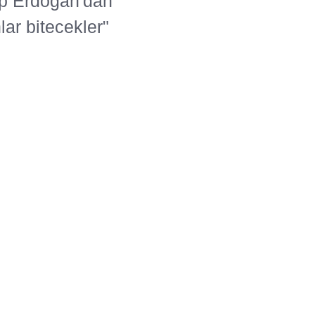
ip Erdoğan'dan
lar bitecekler"