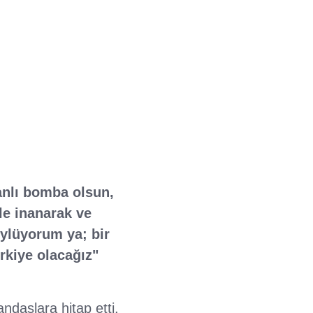
anlı bomba olsun,
e inanarak ve
öylüyorum ya; bir
ürkiye olacağız"
daşlara hitap etti.