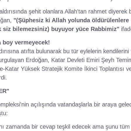
dırısında şehit olanlara Allah'tan rahmet diyerek 
ğan,
"(Şüphesiz ki Allah yolunda öldürülenlere 
ak siz bilemezsiniz) buyuyor yüce Rabbimiz"
ifad
la boy vermeyecek!
dırısına atıfta bulunarak bu tür eylelerin kendilerini
urgulayan Erdoğan, Katar Devleti Emiri Şeyh Temi
e-Katar Yüksek Stratejik Komite İkinci Toplantısı ve
di.
ER"
pleksi'nin açılışında vatandaşlarla bir araya gele
tu:
ynı zamanda bir cevap teşkil edecek ama şunu tüm 