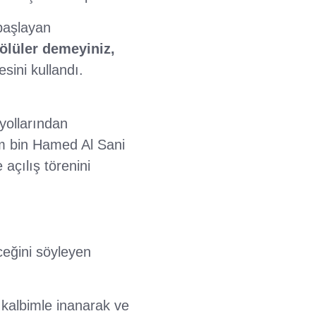
başlayan
ölüler demeyiniz,
esini kullandı.
 yollarından
m bin Hamed Al Sani
 açılış törenini
ceğini söyleyen
kalbimle inanarak ve