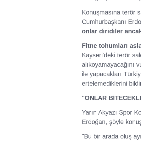
Konuşmasına terör sal
Cumhurbaşkanı Erdo
onlar diridiler anc
Fitne tohumları as
Kayseri'deki terör sal
alıkoyamayacağını v
ile yapacakları Türkiy
ertelemediklerini bildir
"ONLAR BİTECEKL
Yarın Akyazı Spor Kom
Erdoğan, şöyle konuş
"Bu bir arada oluş a