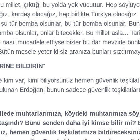
u millet, çıktığı bu yolda yek vücuttur. Hep söylüyo
cağız, kardeş olacağız, hep birlikte Türkiye olacağız. 
 şu tür bomba olsunlar, bu tür bomba olsunlar. Bunla
mba olsunlar, onlar bitecekler. Bu millet asla... Tar
yle nasıl mücadele ettiyse bizler bu dar mevzide bunla
 Bütün mesele yeter ki siz aranıza bunları sızdırmay
İNE BİLDİRİN
"
 kim var, kimi biliyorsunuz hemen güvenlik teşkila
 bulunan Erdoğan, bunun sadece güvenlik teşkilatlar
llede muhtarlarımıza, köydeki muhtarımıza söy
aşındı? Bunu senden daha iyi kimse bilir mi? B
z, hemen güvenlik teşkilatımıza bildireceksiniz