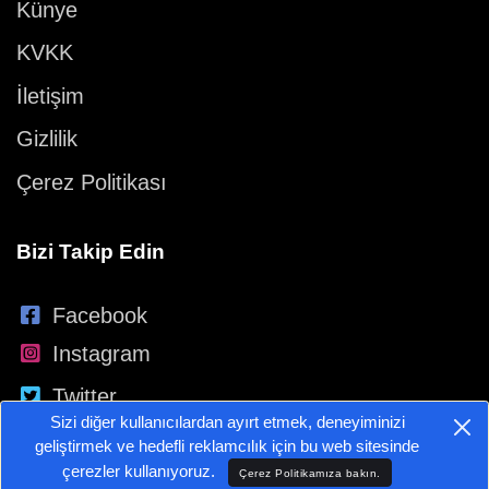
Künye
KVKK
İletişim
Gizlilik
Çerez Politikası
Bizi Takip Edin
Facebook
Instagram
Twitter
Sizi diğer kullanıcılardan ayırt etmek, deneyiminizi
YouTube
geliştirmek ve hedefli reklamcılık için bu web sitesinde
çerezler kullanıyoruz.
Çerez Politikamıza bakın.