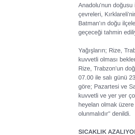
Anadolu'nun doğusu il
çevreleri, Kırklareli'n
Batman'ın doğu ilçele
geçeceği tahmin edili
Yağışların; Rize, Trab
kuvvetli olması bekle
Rize, Trabzon'un doğu
07.00 ile salı günü 2
göre; Pazartesi ve Sal
kuvvetli ve yer yer 
heyelan olmak üzere m
olunmalıdır" denildi.
SICAKLIK AZALIYO