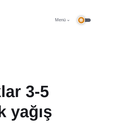
Menü
lar 3-5
k yağış