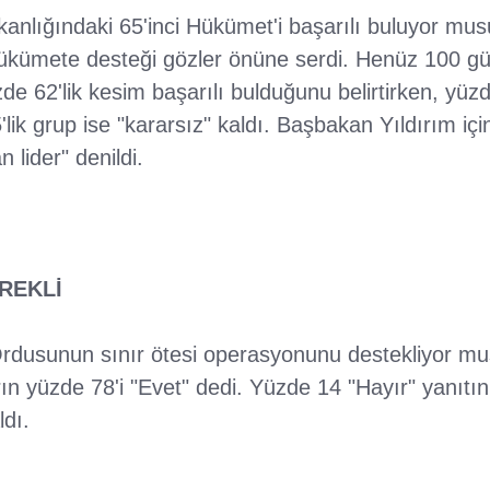
akanlığındaki 65'inci Hükümet'i başarılı buluyor m
hükümete desteği gözler önüne serdi. Henüz 100 gü
e 62'lik kesim başarılı bulduğunu belirtirken, yüz
lik grup ise "kararsız" kaldı. Başbakan Yıldırım içi
lider" denildi.
REKLİ
rdusunun sınır ötesi operasyonunu destekliyor m
arın yüzde 78'i "Evet" dedi. Yüzde 14 "Hayır" yanıtın
ldı.