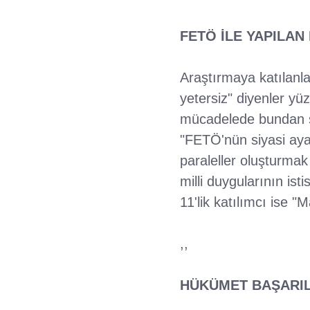
FETÖ İLE YAPILAN
Araştırmaya katılanl
yetersiz" diyenler yü
mücadelede bundan so
"FETÖ'nün siyasi aya
paraleller oluşturmak 
milli duygularının ist
11'lik katılımcı ise "
,,
HÜKÜMET BAŞARIL