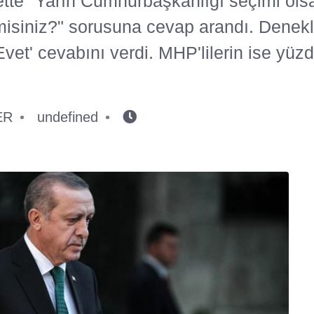
ette "Yarın Cumhurbaşkanlığı seçimi ol
misiniz?" sorusuna cevap arandı. Denek
Evet' cevabını verdi. MHP'lilerin ise yüz
ER
undefined