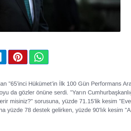
ılan "65'inci Hükümet'in İlk 100 Gün Performans Ar
yu da gözler önüne serdi. "Yarın Cumhurbaşkanlığ
ir misiniz?" sorusuna, yüzde 71.15'lik kesim "Evet"
a yüzde 78 destek gelirken, yüzde 90'lık kesim "