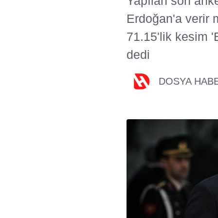
Yapılan son ank
Erdoğan'a verir 
71.15'lik kesim '
dedi
DOSYA HAB