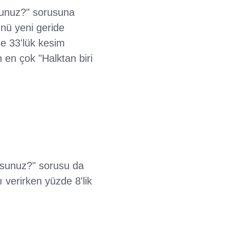
usunuz?" sorusuna
nü yeni geride
de 33'lük kesim
n en çok "Halktan biri
usunuz?" sorusu da
ı verirken yüzde 8'lik