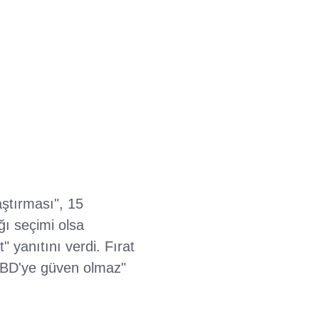
aştırması", 15
ı seçimi olsa
 yanıtını verdi. Fırat
ABD'ye güven olmaz"