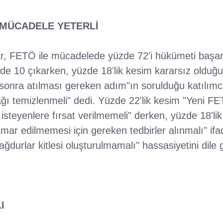
 MÜCADELE YETERLİ
ar, FETÖ ile mücadelede yüzde 72'i hükümeti başar
zde 10 çıkarken, yüzde 18'lik kesim kararsız olduğun
nra atılması gereken adım"ın sorulduğu katılımcı
ğı temizlenmeli" dedi. Yüzde 22'lik kesim "Yeni FE
isteyenlere fırsat verilmemeli" derken, yüzde 18'lik
ismar edilmemesi için gereken tedbirler alınmalı" if
Mağdurlar kitlesi oluşturulmamalı" hassasiyetini dile g
I