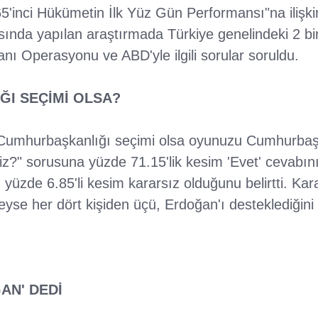
'inci Hükümetin İlk Yüz Gün Performansı"na ilişkin
sında yapılan araştırmada Türkiye genelindeki 2 b
nı Operasyonu ve ABD'yle ilgili sorular soruldu.
I SEÇİMİ OLSA?
 Cumhurbaşkanlığı seçimi olsa oyunuzu Cumhurba
iz?" sorusuna yüzde 71.15'lik kesim 'Evet' cevabını
 yüzde 6.85'li kesim kararsız olduğunu belirtti. Kar
yse her dört kişiden üçü, Erdoğan'ı desteklediğini i
AN' DEDİ