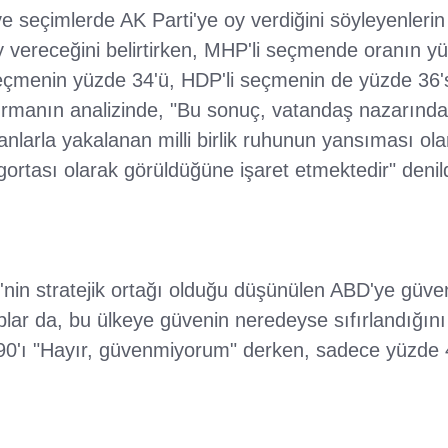
e seçimlerde AK Parti'ye oy verdiğini söyleyenler
 vereceğini belirtirken, MHP'li seçmende oranın yü
 seçmenin yüzde 34'ü, HDP'li seçmenin de yüzde 36
tırmanın analizinde, "Bu sonuç, vatandaş nazarın
nlarla yakalanan milli birlik ruhunun yansıması ol
gortası olarak görüldüğüne işaret etmektedir" denild
I
'nin stratejik ortağı olduğu düşünülen ABD'ye güv
lar da, bu ülkeye güvenin neredeyse sıfırlandığını
 90'ı "Hayır, güvenmiyorum" derken, sadece yüzde 4