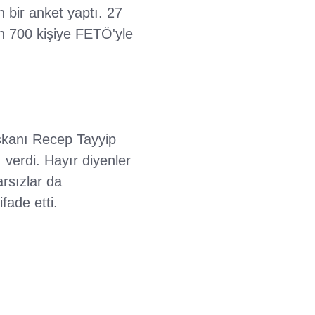
 bir anket yaptı. 27
in 700 kişiye FETÖ'yle
şkanı Recep Tayyip
 verdi. Hayır diyenler
arsızlar da
fade etti.