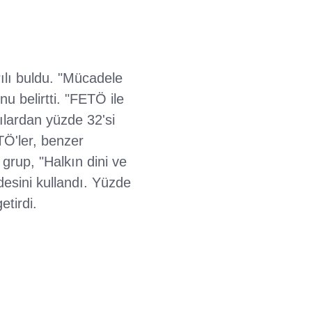
ılı buldu. "Mücadele
u belirtti. "FETÖ ile
lardan yüzde 32'si
TÖ'ler, benzer
 grup, "Halkın dini ve
adesini kullandı. Yüzde
etirdi.