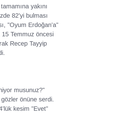
in tamamına yakını
zde 82'yi bulması
'sı, "Oyum Erdoğan'a"
da 15 Temmuz öncesi
arak Recep Tayyip
i.
eniyor musunuz?"
 gözler önüne serdi.
'lük kesim "Evet"