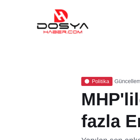
Güncellem
Politika
MHP'lil
fazla E