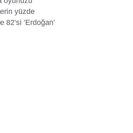
sa oyunuzu
lerin yüzde
de 82'si 'Erdoğan'