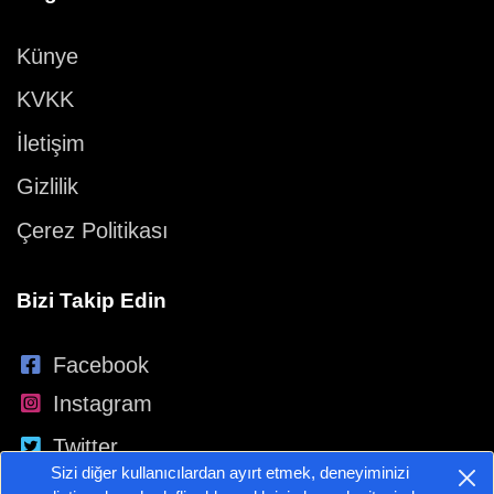
Künye
KVKK
İletişim
Gizlilik
Çerez Politikası
Bizi Takip Edin
Facebook
Instagram
Twitter
Sizi diğer kullanıcılardan ayırt etmek, deneyiminizi
YouTube