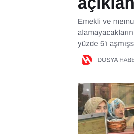
açıkla
Emekli ve memurl
alamayacaklarını
yüzde 5'i aşmışs
DOSYA HAB