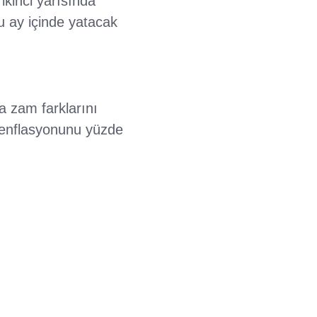
ikinci yarısında
u ay içinde yatacak
 zam farklarını
 enflasyonunu yüzde