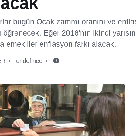
nacak
ar bugün Ocak zammı oranını ve enflasy
 öğrenecek. Eğer 2016'nın ikinci yarısı
a emekliler enflasyon farkı alacak.
ER
undefined