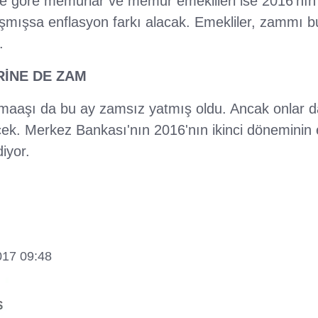
e göre memurlar ve memur emeklileri ise 2016'nın 
aşmışsa enflasyon farkı alacak. Emekliler, zammı b
.
İNE DE ZAM
maaşı da bu ay zamsız yatmış oldu. Ancak onlar da
k. Merkez Bankası'nın 2016'nın ikinci döneminin
iyor.
017 09:48