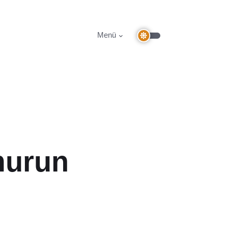
Menü
murun