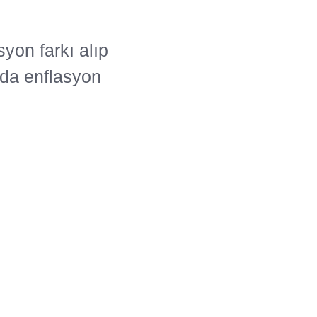
on farkı alıp
nda enflasyon