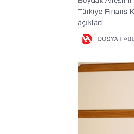
Boydak Ailesini
Türkiye Finans K
açıkladı
DOSYA HAB