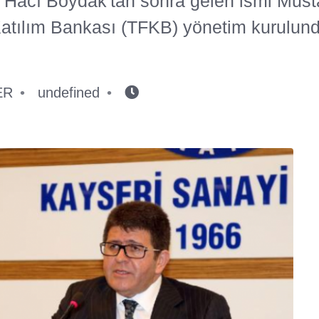
n Hacı Boydak'tan sonra gelen ismi Must
atılım Bankası (TFKB) yönetim kurulundan
ER
undefined