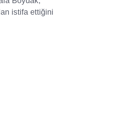
afa Boydak,
 istifa ettiğini