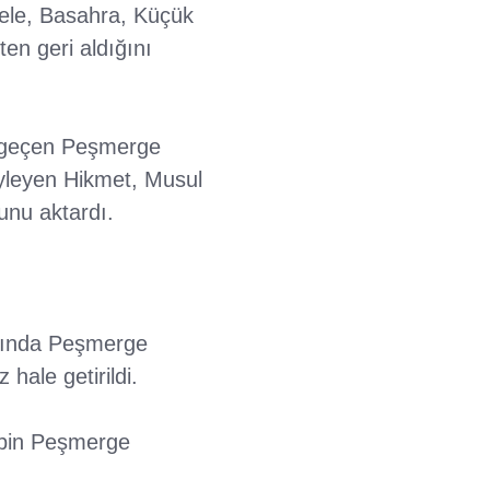
cele, Basahra, Küçük
en geri aldığını
e geçen Peşmerge
öyleyen Hikmet, Musul
unu aktardı.
asında Peşmerge
hale getirildi.
 bin Peşmerge