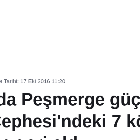
 Tarihi: 17 Eki 2016 11:20
da Peşmerge güçl
Cephesi'ndeki 7 