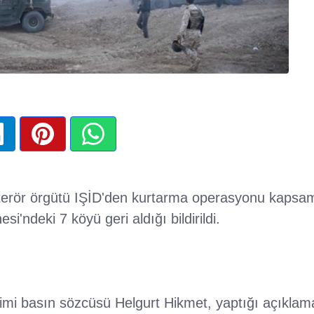
i terör örgütü IŞİD'den kurtarma operasyonu kap
si'ndeki 7 köyü geri aldığı bildirildi.
imi basın sözcüsü Helgurt Hikmet, yaptığı açıkl