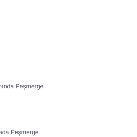
samında Peşmerge
amada Peşmerge