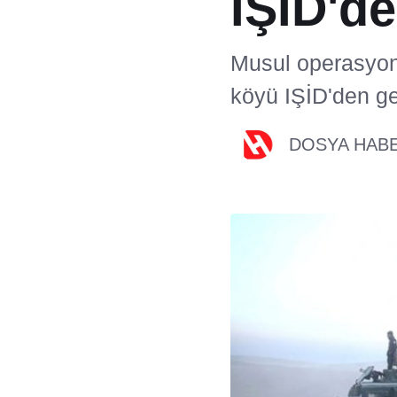
IŞİD'de
Musul operasyon
köyü IŞİD'den ger
DOSYA HAB