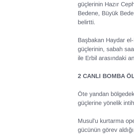
güçlerinin Hazır Cep
Bedene, Büyük Bedene
belirtti.
Başbakan Haydar el-İ
güçlerinin, sabah sa
ile Erbil arasındaki 
2 CANLI BOMBA Ö
Öte yandan bölgedeki
güçlerine yönelik inti
Musul'u kurtarma ope
gücünün görev aldığı b