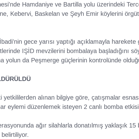
hesi'nde Hamdaniye ve Bartilla yolu üzerindeki Ter
, Kebervi, Baskelan ve Şeyh Emir köylerini örgütt
badi'nin gece yarısı yaptığı açıklamayla hareket
atlerinde IŞİD mevzilerini bombalaya başladığını s
ana yolun da Peşmerge güçlerinin kontrolünde olduğ
LDÜRÜLDÜ
 yetkililerden alınan bilgiye göre, çatışmalar esn
har eylemi düzenlemek isteyen 2 canlı bomba etkisiz 
rasyonunda ağır silahlarla donatılmış yaklaşık 15
elirtiliyor.