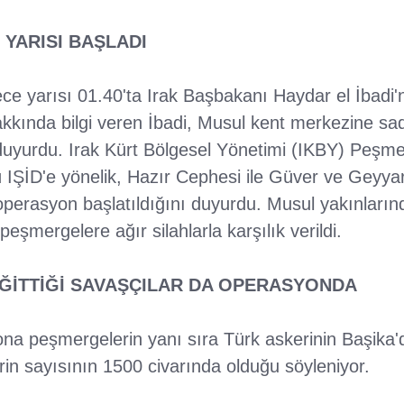
YARISI BAŞLADI
e yarısı 01.40'ta Irak Başbakanı Haydar el İbadi'n
kında bilgi veren İbadi, Musul kent merkezine sad
 duyurdu. Irak Kürt Bölgesel Yönetimi (IKBY) Peşme
ü IŞİD'e yönelik, Hazır Cephesi ile Güver ve Geyya
 operasyon başlatıldığını duyurdu. Musul yakınların
 peşmergelere ağır silahlarla karşılık verildi.
EĞİTTİĞİ SAVAŞÇILAR DA OPERASYONDA
a peşmergelerin yanı sıra Türk askerinin Başika'da
erin sayısının 1500 civarında olduğu söyleniyor.