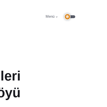
Menü
eri
köyü