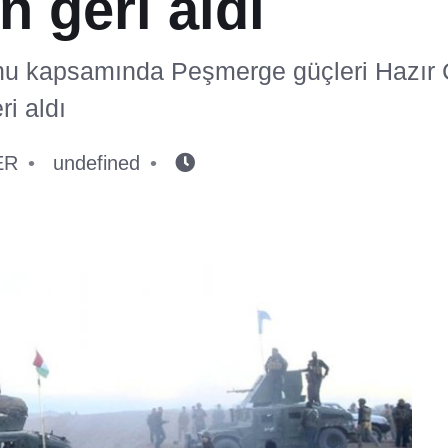
n geri aldı
u kapsamında Peşmerge güçleri Hazır 
i aldı
ER
undefined