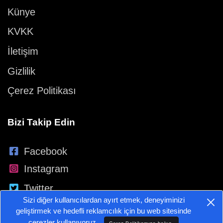
Künye
KVKK
İletişim
Gizlilik
Çerez Politikası
Bizi Takip Edin
Facebook
Instagram
Twitter
Sizi diğer kullanıcılardan ayırt etmek, deneyiminizi
YouTube
geliştirmek ve hedefli reklamcılık için bu web sitesinde
çerezler kullanıyoruz.