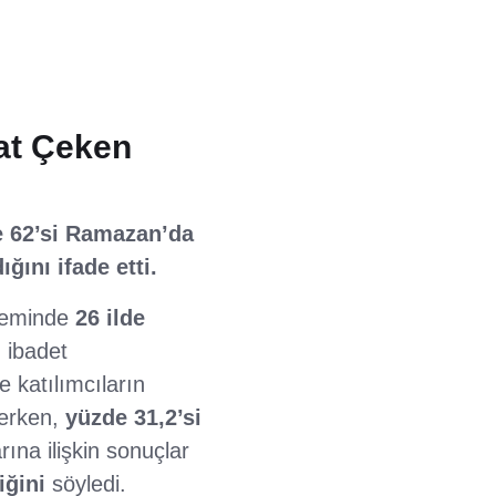
kat Çeken
de 62’si Ramazan’da
ğını ifade etti.
eminde
26 ilde
 ibadet
e katılımcıların
erken,
yüzde 31,2’si
ına ilişkin sonuçlar
iğini
söyledi.