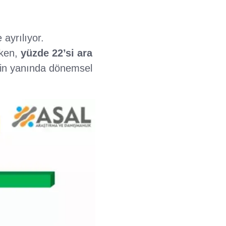
 ayrılıyor.
rken,
yüzde 22’si ara
erin yanında dönemsel