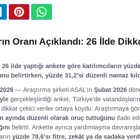
ın Oranı Açıklandı: 26 İlde Dik
26 ilde yaptığı ankete göre katılımcıların yüz
nu belirtirken, yüzde 31,2’si düzenli namaz kıldı
 2026
— Araştırma şirketi ASAL’ın
Şubat 2026
dön
yle
gerçekleştirdiği anket, Türkiye’de vatandaşların
in dikkat çekici veriler ortaya koydu. Araştırmaya gör
n ayında düzenli olarak oruç tuttuğunu
ifade ed
ğını
belirtti. Ankette ayrıca yardımlaşma davranışlar
ların
yüzde 78,6’sı fitre, zekât ya da sadaka verd