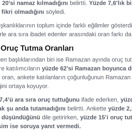
 20’si namaz kılmadığını
belirtti.
Yüzde 7,6’lık b
fikri olmadığını
söyledi.
şkanlıklarının toplum içinde farklı eğilimler gösterd
rle ara sıra ibadet edenler arasındaki oran farkı da
Oruç Tutma Oranları
en başlıklarından biri ise Ramazan ayında oruç tut
e katılımcıların
yüzde 62’si Ramazan boyunca dü
Bu oran, ankete katılanların çoğunluğunun Ramazan i
ğini ortaya koyuyor.
7,4’ü ara sıra oruç tuttuğunu
ifade ederken,
yüzd
ak şu anda tutamadığını
belirtti. Ankette
yüzde 2,
yı düşündüğünü
dile getirirken,
yüzde 15’i oruç tu
esim ise soruya yanıt vermedi.