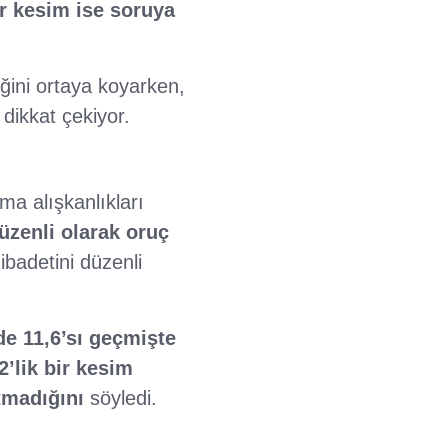
ir kesim ise soruya
iğini ortaya koyarken,
 dikkat çekiyor.
ma alışkanlıkları
zenli olarak oruç
badetini düzenli
e 11,6’sı geçmişte
2’lik bir kesim
tmadığını
söyledi.