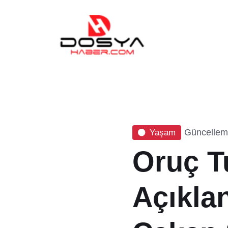
Güncelleme
Yaşam
Oruç T
Açıklan