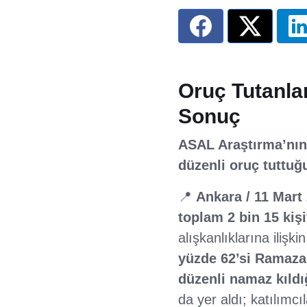
Oruç Tutanlar
Sonuç
ASAL Araştırma’nın 
düzenli oruç tuttuğu
📍
Ankara / 11 Mart
toplam 2 bin 15 kişi
alışkanlıklarına ilişk
yüzde 62’si Ramaza
düzenli namaz kıldı
da yer aldı; katılımcı