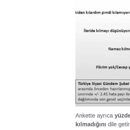
Ankette ayrıca
yüzde
kılmadığını
dile geti