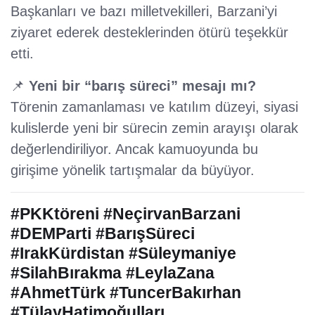
Başkanları ve bazı milletvekilleri, Barzani’yi
ziyaret ederek desteklerinden ötürü teşekkür
etti.
📌
Yeni bir “barış süreci” mesajı mı?
Törenin zamanlaması ve katılım düzeyi, siyasi
kulislerde yeni bir sürecin zemin arayışı olarak
değerlendiriliyor. Ancak kamuoyunda bu
girişime yönelik tartışmalar da büyüyor.
#PKKtöreni #NeçirvanBarzani
#DEMParti #BarışSüreci
#IrakKürdistan #Süleymaniye
#SilahBırakma #LeylaZana
#AhmetTürk #TuncerBakırhan
#TülayHatimoğulları