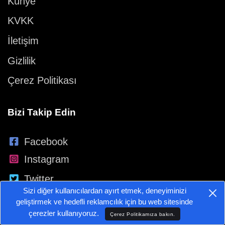
Künye
KVKK
İletişim
Gizlilik
Çerez Politikası
Bizi Takip Edin
Facebook
Instagram
Twitter
Sizi diğer kullanıcılardan ayırt etmek, deneyiminizi
YouTube
geliştirmek ve hedefli reklamcılık için bu web sitesinde
çerezler kullanıyoruz.
Çerez Politikamıza bakın.