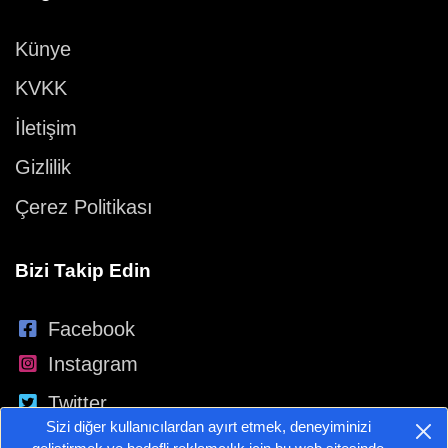
Künye
KVKK
İletişim
Gizlilik
Çerez Politikası
Bizi Takip Edin
Facebook
Instagram
Twitter
Sizi diğer kullanıcılardan ayırt etmek, deneyiminizi
YouTube