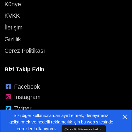
Künye
KVKK
İletişim
Gizlilik
Çerez Politikası
Bizi Takip Edin
Facebook
Instagram
Twitter
Sizi diğer kullanıcılardan ayırt etmek, deneyiminizi
YouTube
geliştirmek ve hedefli reklamcılık için bu web sitesinde
çerezler kullanıyoruz.
Çerez Politikamıza bakın.