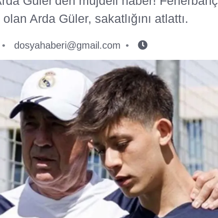
Arda Güler'den müjdeli haber! Fenerbah
olan Arda Güler, sakatlığını atlattı.
dosyahaberi@gmail.com