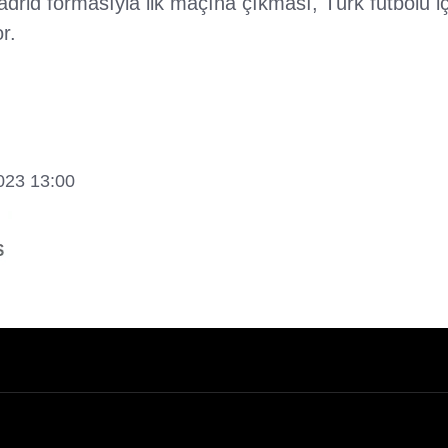
drid formasıyla ilk maçına çıkması, Türk futbolu iç
r.
2023 13:00