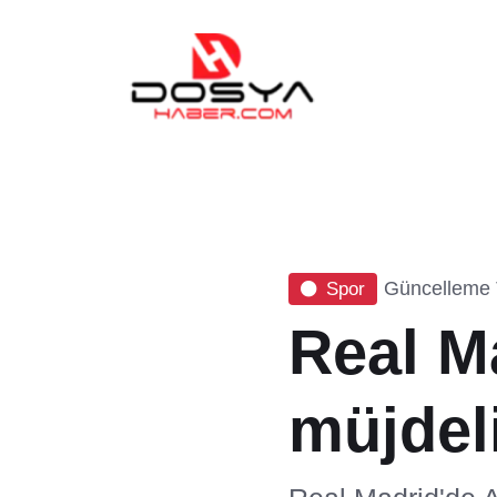
Güncelleme T
Spor
Real M
müjdel