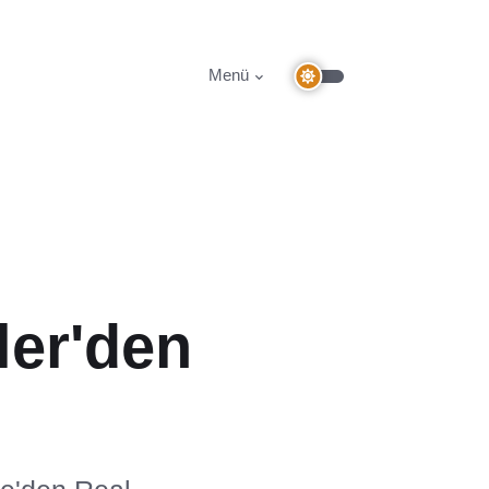
Menü
ler'den