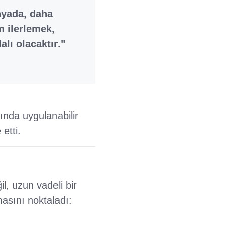
ünyada, daha
 ilerlemek,
lı olacaktır."
sında uygulanabilir
etti.
il, uzun vadeli bir
masını noktaladı: