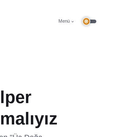
Menü
lper
malıyız