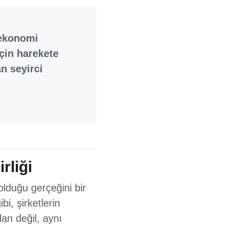
 ekonomi
çin harekete
n seyirci
rliği
 olduğu gerçeğini bir
i, şirketlerin
an değil, aynı