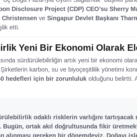
bon Disclosure Project (CDP) CEO’su Sherry M
s Christensen
ve
Singapur Devlet Başkanı Thar
lik etti.
irlik Yeni Bir Ekonomi Olarak El
nda sürdürülebilirliğin artık yeni bir ekonomi olar
. Şirketlerin karbon, su ve biyoçeşitlilik yönetimi k
0 hedefleri için bir zorunluluk
olduğunu belirtti. A
rülebilirlik odaklı risklerin varlığını tartışacak
. Bugün, ortak akıl doğrultusunda fikir üretme
n alınması gereken bir dönemdeyiz. Doğayı işle