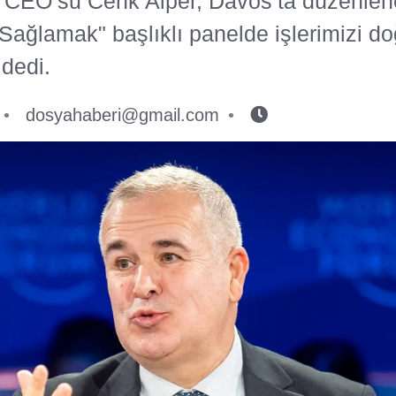
 CEO’su Cenk Alper, Davos’ta düzenle
ağlamak" başlıklı panelde işlerimizi d
 dedi.
dosyahaberi@gmail.com