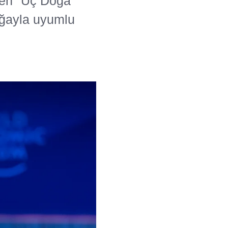
nen "Üç Doğa
oğayla uyumlu