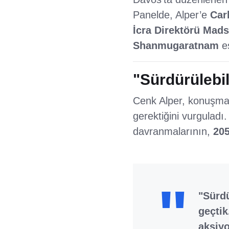
Panelde, Alper’e
Car
İcra Direktörü Mad
Shanmugaratnam
eş
"Sürdürülebil
Cenk Alper, konuşması
gerektiğini vurguladı
davranmalarının,
205
"Sürdü
geçtik
aksiyo