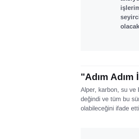
işleri
seyirc
olacak
"Adım Adım İ
Alper, karbon, su ve 
değindi ve tüm bu sü
olabileceğini ifade etti