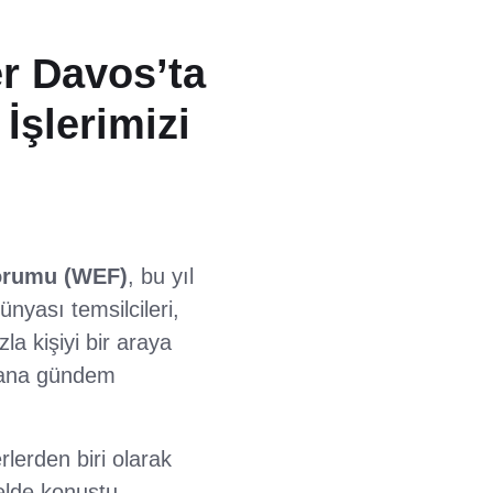
r Davos’ta
İşlerimizi
orumu (WEF)
, bu yıl
dünyası temsilcileri,
la kişiyi bir araya
ın ana gündem
rlerden biri olarak
lde konuştu.