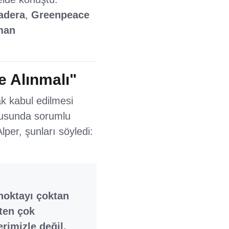
adera
,
Greenpeace
man
e Alınmalı"
ak kabul edilmesi
onusunda sorumlu
lper, şunları söyledi:
 noktayı çoktan
kten çok
rimizle değil,