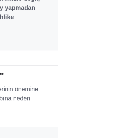
şey yapmadan
hlike
"
erinin önemine
ybına neden