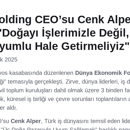
olding CEO’su Cenk Alpe
Doğayı İşlerimizle Değil, 
yumlu Hale Getirmeliyiz"
k 2025
Davos kasabasında düzenlenen
Dünya Ekonomik F
liği” temasıyla gerçekleşti. Zirve, dünya liderleri, iş 
il toplum kuruluşları dahil olmak üzere 3 binden faz
rlik, küresel iş birliği ve çevre sorunları toplantılar
r aldı.
O’su
Cenk Alper
, Türk iş dünyasını temsil eden lide
 "Üç Doğa Pazarıyla Uyum Sağlamak" başlıklı pane