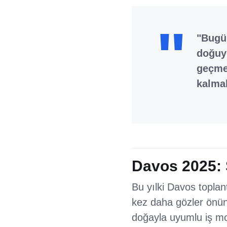
"Bugün
doğuyo
geçmel
kalmak
Davos 2025: S
Bu yılki Davos toplantı
kez daha gözler önüne
doğayla uyumlu iş mod