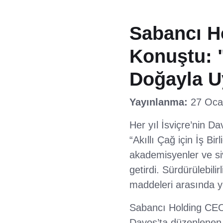
Sabancı H
Konuştu: "
Doğayla U
Yayınlanma:
27 Oca
Her yıl İsviçre’nin 
“Akıllı Çağ için İş Bir
akademisyenler ve siv
getirdi. Sürdürülebili
maddeleri arasında ye
Sabancı Holding CE
Davos’ta düzenlenen